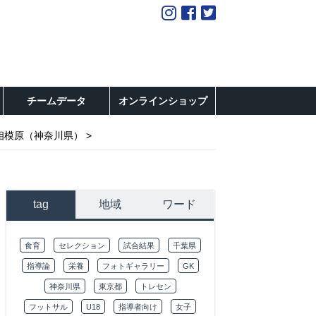
チームデータ
オンラインショップ
相模原（神奈川県）
tag
地域
ワード
食育
セレクション
試合結果
千葉県
指導論
栄養
フォトギャラリー
GK
神奈川県
東京都
トレセン
フットサル
U18
指導者向け
女子