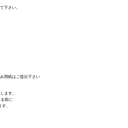
送付して下さい。
込み用紙はご提出下さい
致します。
れる前に
ます。