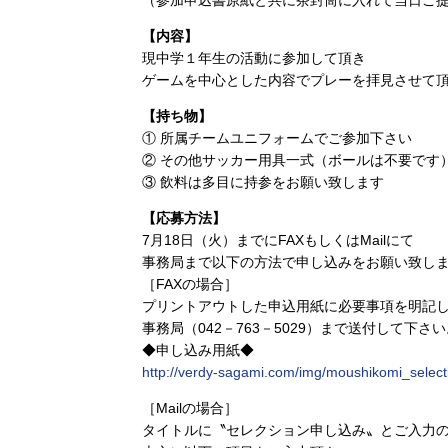
（参加申込書原紙と共に茶封筒に入れて当日ご
【内容】
現中学１年生の活動に参加して頂き
ゲームを中心とした内容でプレーを拝見させて
【持ち物】
① 所属チームユニフォームでご参加下さい
② その他サッカー用具一式（ボールは不要です
③ 飲料は多目に持参をお願い致します
【応募方法】
7月18日（火）までにFAXもしくはMailにて
事務局まで以下の方法で申し込みをお願い致し
［FAXの場合］
プリントアウトした申込用紙に必要事項を明記
事務局（042－763－5029）まで送付して下さ
◆申し込み用紙◆
http://verdy-sagami.com/img/moushikomi_select
［Mailの場合］
タイトルに〝セレクション申し込み〟とご入力