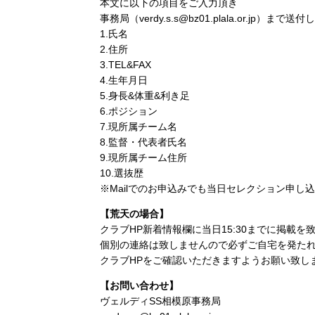
本文に以下の項目をご入力頂き
事務局（verdy.s.s@bz01.plala.or.jp）まで
1.氏名
2.住所
3.TEL&FAX
4.生年月日
5.身長&体重&利き足
6.ポジション
7.現所属チーム名
8.監督・代表者氏名
9.現所属チーム住所
10.選抜歴
※Mailでのお申込みでも当日セレクション申し
【荒天の場合】
クラブHP新着情報欄に当日15:30までに掲載を
個別の連絡は致しませんので必ずご自宅を発た
クラブHPをご確認いただきますようお願い致し
【お問い合わせ】
ヴェルディSS相模原事務局