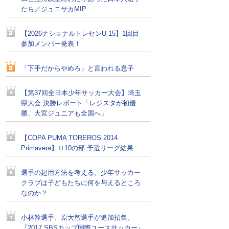
たち／ジュニサカMIP
【2026ナショナルトレセンU-15】1回目
参加メンバー発表！
「下手だからやめろ」と言われる息子
【第37回全日本少年サッカー大会】埼玉
県大会 決勝レポート「レジスタが初優
勝、大宮ジュニアも全国へ」
【COPA PUMA TOREROS 2014
Primavera】Ｕ10の部 予選リーグ結果
選手の起用方法を考える。少年サッカー
クラブは子どもたちに何を与えるところ
なのか？
小林幹選手、原大智選手が追加招集。
『2017 SBSカップ国際ユースサッカー』