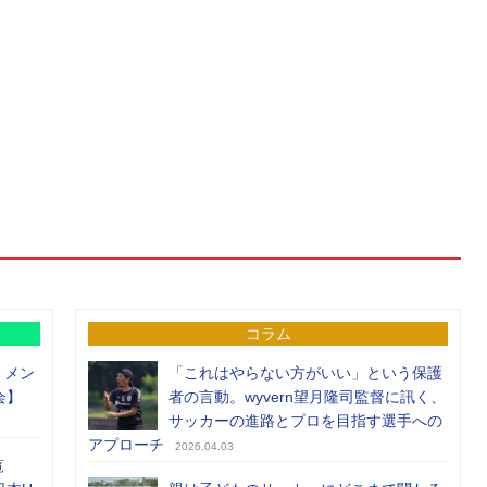
コラム
）メン
「これはやらない方がいい」という保護
会】
者の言動。wyvern望月隆司監督に訊く、
サッカーの進路とプロを目指す選手への
アプローチ
2026.04.03
覧