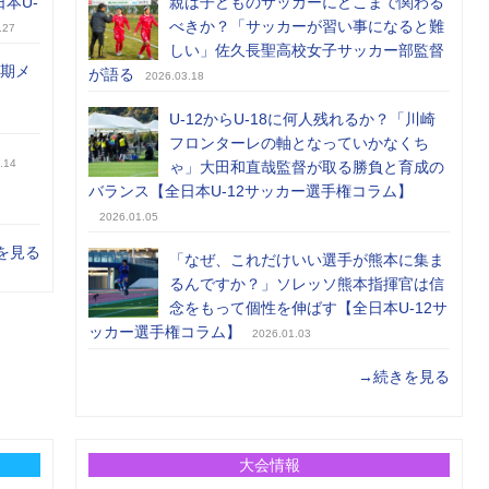
日本U-
親は子どものサッカーにどこまで関わる
べきか？「サッカーが習い事になると難
.27
しい」佐久長聖高校女子サッカー部監督
前期メ
が語る
2026.03.18
U-12からU-18に何人残れるか？「川崎
フロンターレの軸となっていかなくち
.14
ゃ」大田和直哉監督が取る勝負と育成の
バランス【全日本U-12サッカー選手権コラム】
2026.01.05
を見る
「なぜ、これだけいい選手が熊本に集ま
るんですか？」ソレッソ熊本指揮官は信
念をもって個性を伸ばす【全日本U-12サ
ッカー選手権コラム】
2026.01.03
→続きを見る
大会情報