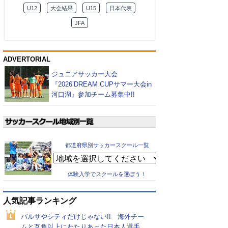
U12
大会結果
U15
日本代表
JFA
ADVERTORIAL
ジュニアサッカー大会
『2026’DREAM CUPサマー大会in
河口湖』参加チーム募集中!!
都道府県別サッカースクール一覧
体験入学でスクールを選ぼう！
人気記事ランキング
バルサやシティだけじゃない!! 海外チー
ムと互角以上にわたりあった日本人選手