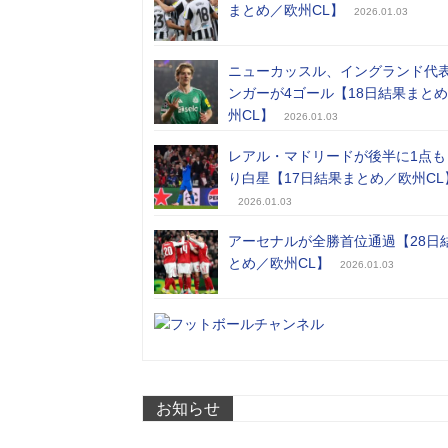
まとめ／欧州CL】
2026.01.03
ニューカッスル、イングランド代
ンガーが4ゴール【18日結果まと
州CL】
2026.01.03
レアル・マドリードが後半に1点も
り白星【17日結果まとめ／欧州CL
2026.01.03
アーセナルが全勝首位通過【28日
とめ／欧州CL】
2026.01.03
お知らせ