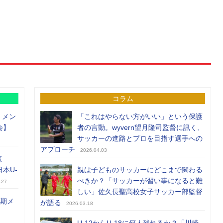
コラム
）メン
「これはやらない方がいい」という保護
会】
者の言動。wyvern望月隆司監督に訊く、
サッカーの進路とプロを目指す選手への
アプローチ
2026.04.03
覧
日本U-
親は子どものサッカーにどこまで関わる
べきか？「サッカーが習い事になると難
.27
しい」佐久長聖高校女子サッカー部監督
前期メ
が語る
2026.03.18