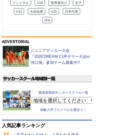
フットサル
U18
指導者向け
女子
U12
大会結果
U15
日本代表
JFA
ADVERTORIAL
ジュニアサッカー大会
『2026’DREAM CUPサマー大会in
河口湖』参加チーム募集中!!
都道府県別サッカースクール一覧
体験入学でスクールを選ぼう！
人気記事ランキング