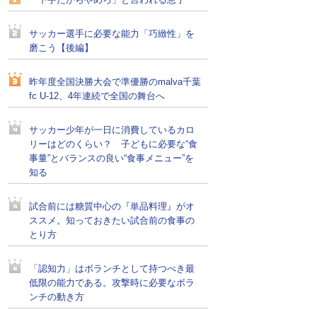
「下手だからやめろ」と言われる息子
サッカー選手に必要な能力「巧緻性」を
磨こう【後編】
昨年度全国決勝大会で準優勝のmalva千葉
fc U-12、4年連続で全国の舞台へ
サッカー少年が一日に消費しているカロ
リーはどのくらい？ 子どもに必要な“食
事量”とバランスの良い“食事メニュー”を
知る
試合前には糖質中心の『単品料理』がオ
ススメ。知っておきたい試合前の食事の
とり方
「認知力」はボランチとして持つべき最
低限の能力である。攻撃時に必要なボラ
ンチの動き方