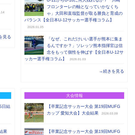
U-12からU-18に何人残れるか？「川崎
フロンターレの軸となっていかなくち
.14
ゃ」大田和直哉監督が取る勝負と育成の
バランス【全日本U-12サッカー選手権コラム】
2026.01.05
を見る
「なぜ、これだけいい選手が熊本に集ま
るんですか？」ソレッソ熊本指揮官は信
念をもって個性を伸ばす【全日本U-12サ
ッカー選手権コラム】
2026.01.03
→続きを見る
大会情報
5日結
【卒業記念サッカー大会 第19回MUFG
カップ 愛知大会】大会結果
2026.03.09
結果
【卒業記念サッカー大会 第19回MUFG