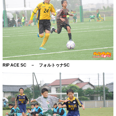
RIP ACE SC － フォルトゥナSC