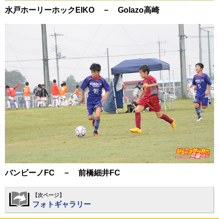
水戸ホーリーホックEIKO － Golazo高崎
バンビーノFC － 前橋細井FC
【次ページ】
フォトギャラリー