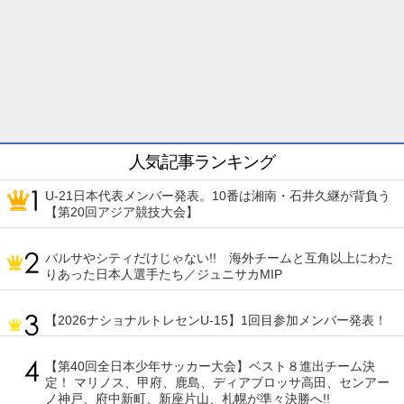
人気記事ランキング
U-21日本代表メンバー発表。10番は湘南・石井久継が背負う
【第20回アジア競技大会】
バルサやシティだけじゃない!! 海外チームと互角以上にわた
りあった日本人選手たち／ジュニサカMIP
【2026ナショナルトレセンU-15】1回目参加メンバー発表！
【第40回全日本少年サッカー大会】ベスト８進出チーム決
定！ マリノス、甲府、鹿島、ディアブロッサ高田、センアー
ノ神戸、府中新町、新座片山、札幌が準々決勝へ!!