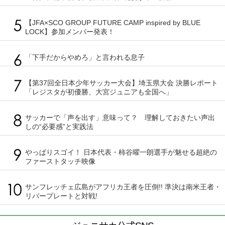
【JFA×SCO GROUP FUTURE CAMP inspired by BLUE
LOCK】参加メンバー発表！
「下手だからやめろ」と言われる息子
【第37回全日本少年サッカー大会】埼玉県大会 決勝レポート
「レジスタが初優勝、大宮ジュニアも全国へ」
サッカーで「声を出す」意味って？ 理解しておきたい声出
しの“必要感”と実践法
やっぱりスゴイ！ 日本代表・柿谷曜一朗選手が魅せる超絶の
ファーストタッチ映像
サンフレッチェ広島がアフリカ王者を圧倒!! 準決は南米王者・
リバープレートと対戦!