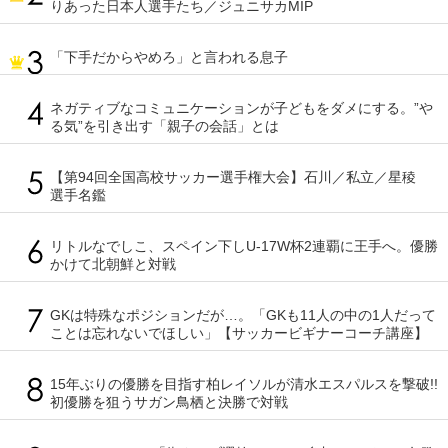
りあった日本人選手たち／ジュニサカMIP
「下手だからやめろ」と言われる息子
ネガティブなコミュニケーションが子どもをダメにする。”や
る気”を引き出す「親子の会話」とは
【第94回全国高校サッカー選手権大会】石川／私立／星稜
選手名鑑
リトルなでしこ、スペイン下しU-17W杯2連覇に王手へ。優勝
かけて北朝鮮と対戦
GKは特殊なポジションだが…。「GKも11人の中の1人だって
ことは忘れないでほしい」【サッカービギナーコーチ講座】
15年ぶりの優勝を目指す柏レイソルが清水エスパルスを撃破!!
初優勝を狙うサガン鳥栖と決勝で対戦