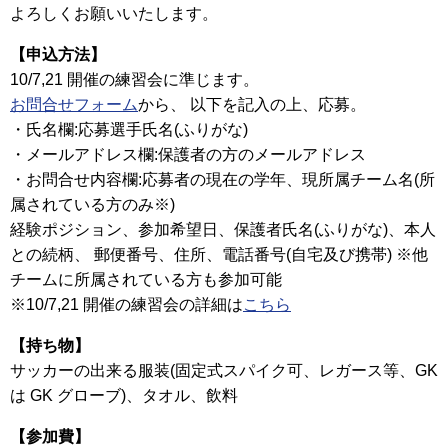
よろしくお願いいたします。
【申込方法】
10/7,21 開催の練習会に準じます。
お問合せフォーム
から、 以下を記入の上、応募。
・氏名欄:応募選手氏名(ふりがな)
・メールアドレス欄:保護者の方のメールアドレス
・お問合せ内容欄:応募者の現在の学年、現所属チーム名(所
属されている方のみ※)
経験ポジション、参加希望日、保護者氏名(ふりがな)、本人
との続柄、 郵便番号、住所、電話番号(自宅及び携帯) ※他
チームに所属されている方も参加可能
※10/7,21 開催の練習会の詳細は
こちら
【持ち物】
サッカーの出来る服装(固定式スパイク可、レガース等、GK
は GK グローブ)、タオル、飲料
【参加費】