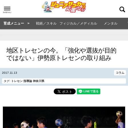
育成メニュー >
戦術／スキル
フィジカル／メディカル
メンタル
地区トレセンの今。「強化や選抜が目的
ではない」伊勢原トレセンの取り組み
2017.11.13
コラム
タグ:
トレセン
指導論
神奈川県