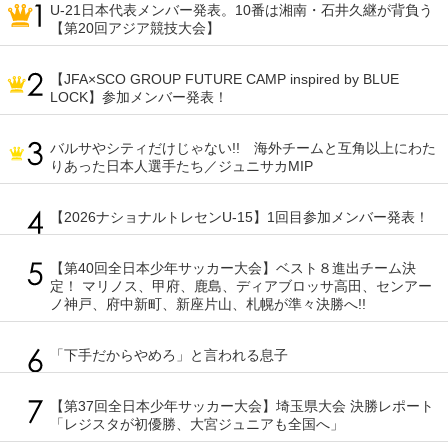
U-21日本代表メンバー発表。10番は湘南・石井久継が背負う
【第20回アジア競技大会】
【JFA×SCO GROUP FUTURE CAMP inspired by BLUE
LOCK】参加メンバー発表！
バルサやシティだけじゃない!! 海外チームと互角以上にわた
りあった日本人選手たち／ジュニサカMIP
【2026ナショナルトレセンU-15】1回目参加メンバー発表！
【第40回全日本少年サッカー大会】ベスト８進出チーム決
定！ マリノス、甲府、鹿島、ディアブロッサ高田、センアー
ノ神戸、府中新町、新座片山、札幌が準々決勝へ!!
「下手だからやめろ」と言われる息子
【第37回全日本少年サッカー大会】埼玉県大会 決勝レポート
「レジスタが初優勝、大宮ジュニアも全国へ」