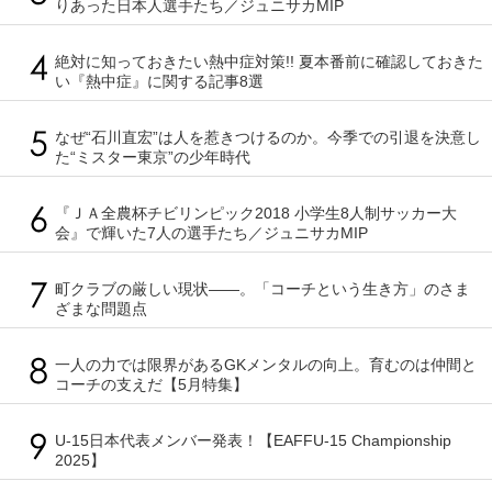
りあった日本人選手たち／ジュニサカMIP
絶対に知っておきたい熱中症対策!! 夏本番前に確認しておきた
い『熱中症』に関する記事8選
なぜ“石川直宏”は人を惹きつけるのか。今季での引退を決意し
た“ミスター東京”の少年時代
『ＪＡ全農杯チビリンピック2018 小学生8人制サッカー大
会』で輝いた7人の選手たち／ジュニサカMIP
町クラブの厳しい現状――。「コーチという生き方」のさま
ざまな問題点
一人の力では限界があるGKメンタルの向上。育むのは仲間と
コーチの支えだ【5月特集】
U-15日本代表メンバー発表！【EAFFU-15 Championship
2025】