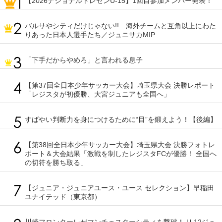
【2026ナショナルトレセンU-15】1回目参加メンバー発表！
バルサやシティだけじゃない!! 海外チームと互角以上にわた
りあった日本人選手たち／ジュニサカMIP
「下手だからやめろ」と言われる息子
【第37回全日本少年サッカー大会】埼玉県大会 決勝レポート
「レジスタが初優勝、大宮ジュニアも全国へ」
すばやい判断力を身につけるために“目”を鍛えよう！【後編】
【第38回全日本少年サッカー大会】埼玉県大会 決勝フォトレ
ポート＆大会結果「激戦を制したレジスタFCが優勝！ 全国へ
の切符を勝ち取る」
【ジュニア・ジュニアユース・ユース セレクション】早稲田
ユナイテッド（東京都）