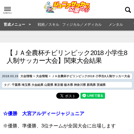
育成メニュー >
戦術／スキル
フィジカル／メディカル
メンタル
【ＪＡ全農杯チビリンピック2018 小学生8
人制サッカー大会】関東大会結果
2018.03.19
大会情報
>
大会情報
>
ＪＡ全農杯チビリンピック2018 小学生8人制サッカー大会
タグ:
千葉県
埼玉県
大会結果
山梨県
東京都
栃木県
神奈川県
群馬県
茨城県
☆優勝 大宮アルディージャジュニア
※優勝、準優勝、3位チームが全国大会に出場します