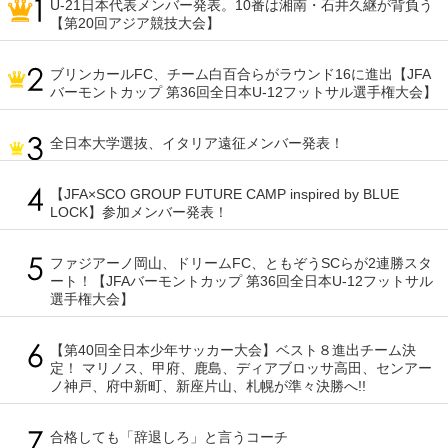
U-21日本代表メンバー発表。10番は湘南・石井久継が背負う
【第20回アジア競技大会】
ブリンカールFC、チーム白百合らがラウンド16に進出【JFA
バーモントカップ 第36回全日本U-12フットサル選手権大会】
全日本大学選抜、イタリア遠征メンバー発表！
【JFA×SCO GROUP FUTURE CAMP inspired by BLUE
LOCK】参加メンバー発表！
ファジアーノ岡山、ドリームFC、ともぞうSCらが2連勝スタ
ート！【JFAバーモントカップ 第36回全日本U-12フットサル
選手権大会】
【第40回全日本少年サッカー大会】ベスト８進出チーム決
定！ マリノス、甲府、鹿島、ディアブロッサ高田、センアー
ノ神戸、府中新町、新座片山、札幌が準々決勝へ!!
合格しても「辞退しろ」と言うコーチ