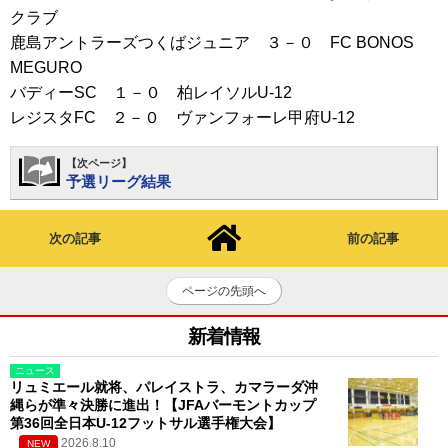
クラブ
鹿島アントラーズつくばジュニア ３－０ FC BONOS
MEGURO
バディーSC １－０ 柏レイソルU-12
レジスタFC ２－０ ヴァンフォーレ甲府U-12
【次ページ】
予選リーグ結果
次の記事
前の記事
ページの先頭へ
新着情報
ニュース
リュミエール就将、パレイストラ、カマラーダ沖
縄らが準々決勝に進出！【JFAバーモントカップ
第36回全日本U-12フットサル選手権大会】
2026.8.10
NEW