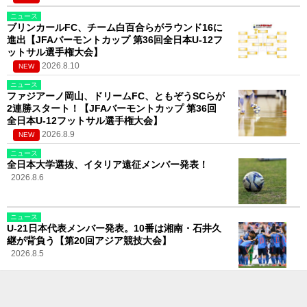
ニュース
ブリンカールFC、チーム白百合らがラウンド16に
進出【JFAバーモントカップ 第36回全日本U-12フ
ットサル選手権大会】
2026.8.10
NEW
ニュース
ファジアーノ岡山、ドリームFC、ともぞうSCらが
2連勝スタート！【JFAバーモントカップ 第36回
全日本U-12フットサル選手権大会】
2026.8.9
NEW
ニュース
全日本大学選抜、イタリア遠征メンバー発表！
2026.8.6
ニュース
U-21日本代表メンバー発表。10番は湘南・石井久
継が背負う【第20回アジア競技大会】
2026.8.5