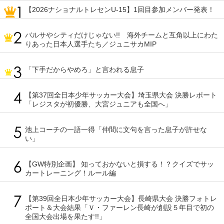
【2026ナショナルトレセンU-15】1回目参加メンバー発表！
バルサやシティだけじゃない!! 海外チームと互角以上にわた
りあった日本人選手たち／ジュニサカMIP
「下手だからやめろ」と言われる息子
【第37回全日本少年サッカー大会】埼玉県大会 決勝レポート
「レジスタが初優勝、大宮ジュニアも全国へ」
池上コーチの一語一得「仲間に文句を言った息子が許せな
い」
【GW特別企画】 知っておかないと損する！？クイズでサッ
カートレーニング！ルール編
【第39回全日本少年サッカー大会】長崎県大会 決勝フォトレ
ポート＆大会結果「Ｖ・ファーレン長崎が創設５年目で初の
全国大会出場を果たす!!」