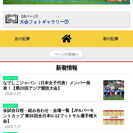
【次ページ】
大会フォトギャラリー⑦
次の記事
前の記事
ページの先頭へ
新着情報
ニュース
なでしこジャパン（日本女子代表）メンバー発
表！【第20回アジア競技大会】
2026.7.27
ニュース
全試合日程・組み合わせ・会場一覧【JFAバーモ
ントカップ 第36回全日本U-12フットサル選手権大
会】
2026.7.27