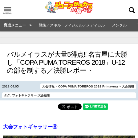
育成メニュー >
戦術／スキル
フィジカル／メディカル
メンタル
パルメイラスが大量5得点!! 名古屋に大勝
し「COPA PUMA TOREROS 2018」U-12
の部を制する／決勝レポート
2018.04.05
大会情報
>
COPA PUMA TOREROS 2018 Primavera
>
大会情報
タグ:
フォトギャラリー
大会結果
大会フォトギャラリー⑥