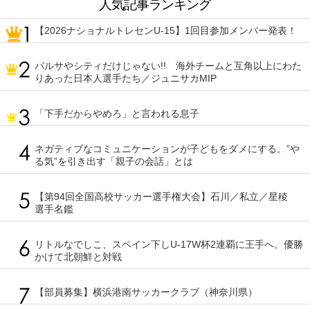
人気記事ランキング
【2026ナショナルトレセンU-15】1回目参加メンバー発表！
バルサやシティだけじゃない!! 海外チームと互角以上にわた
りあった日本人選手たち／ジュニサカMIP
「下手だからやめろ」と言われる息子
ネガティブなコミュニケーションが子どもをダメにする。”や
る気”を引き出す「親子の会話」とは
【第94回全国高校サッカー選手権大会】石川／私立／星稜
選手名鑑
リトルなでしこ、スペイン下しU-17W杯2連覇に王手へ。優勝
かけて北朝鮮と対戦
【部員募集】横浜港南サッカークラブ（神奈川県）