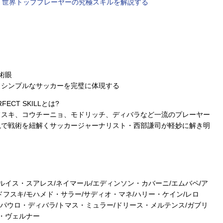
トスキル 世界トッププレーヤーの究極スキルを解説する
術眼
くシンプルなサッカーを完璧に体現する
CT SKILLとは?
フスキ、コウチーニョ、モドリッチ、ディバラなど一流のプレーヤー
観で戦術を紐解くサッカージャーナリスト・西部謙司が軽妙に解き明
ルイス・スアレス/ネイマール/エディンソン・カバーニ/エムバペ/ア
フスキ/モハメド・サラー/サディオ・マネ/ハリー・ケイン/レロ
/パウロ・ディバラ/トマス・ミュラー/ドリース・メルテンス/ガブリ
モ・ヴェルナー