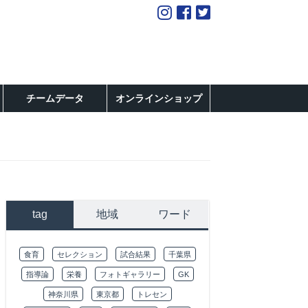
チームデータ
オンラインショップ
tag
地域
ワード
食育
セレクション
試合結果
千葉県
指導論
栄養
フォトギャラリー
GK
神奈川県
東京都
トレセン