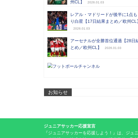
州CL】
2026.01.03
レアル・マドリードが後半に1点も
り白星【17日結果まとめ／欧州CL
2026.01.03
アーセナルが全勝首位通過【28日
とめ／欧州CL】
2026.01.03
お知らせ
ジュニアサッカー応援宣言
『ジュニアサッカーを応援しよう！』は、ジュ