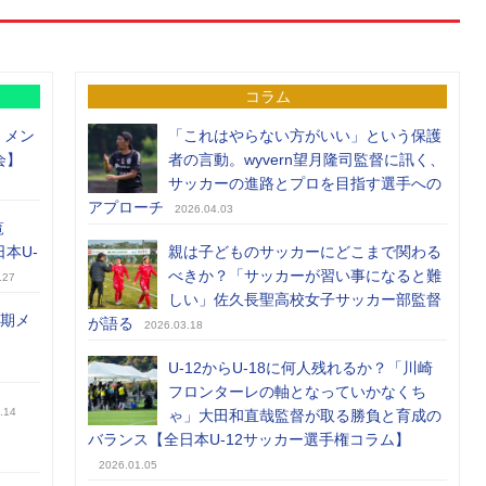
コラム
）メン
「これはやらない方がいい」という保護
会】
者の言動。wyvern望月隆司監督に訊く、
サッカーの進路とプロを目指す選手への
アプローチ
2026.04.03
覧
日本U-
親は子どものサッカーにどこまで関わる
べきか？「サッカーが習い事になると難
.27
しい」佐久長聖高校女子サッカー部監督
前期メ
が語る
2026.03.18
U-12からU-18に何人残れるか？「川崎
フロンターレの軸となっていかなくち
.14
ゃ」大田和直哉監督が取る勝負と育成の
バランス【全日本U-12サッカー選手権コラム】
2026.01.05