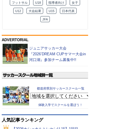
フットサル
U18
指導者向け
女子
U12
大会結果
U15
日本代表
JFA
ADVERTORIAL
ジュニアサッカー大会
『2026’DREAM CUPサマー大会in
河口湖』参加チーム募集中!!
都道府県別サッカースクール一覧
体験入学でスクールを選ぼう！
人気記事ランキング