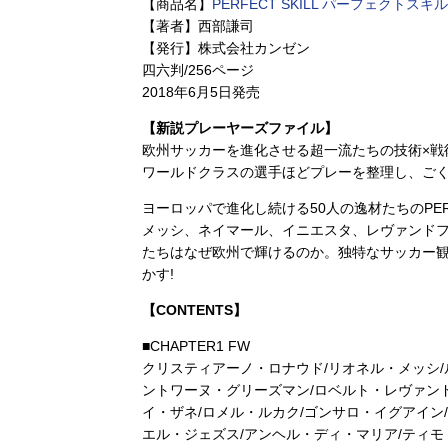
【商品名】
PERFECT SKILL パーフェク
【著者】西部謙司
【発行】株式会社カンゼン
四六判/256ページ
2018年6月5日発売
【新説プレーヤーズファイル】
欧州サッカーを進化させる超一流たちの技術×戦
ワールドクラスの選手ほどプレーを整理し、ご
ヨーロッパで進化し続ける50人の逸材たちのPERFE
メッシ、ネイマール、イニエスタ、レヴァンド
たちはなぜ欧州で輝けるのか。独特なサッカー
かす!
【CONTENTS】
■CHAPTER1 FW
クリスティアーノ・ロナウド/リオネル・メッシ/
ントワーヌ・グリーズマン/ロベルト・レヴァンド
イ・ザネ/ロメル・ルカク/ゴンサロ・イグアイン
エル・ジェズス/アンヘル・ディ・マリア/ティ