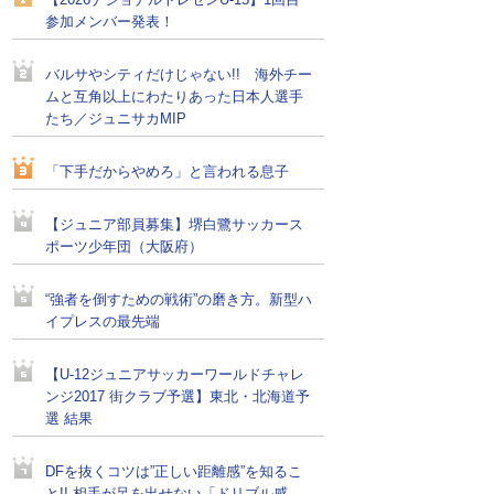
【2026ナショナルトレセンU-15】1回目
参加メンバー発表！
バルサやシティだけじゃない!! 海外チー
ムと互角以上にわたりあった日本人選手
たち／ジュニサカMIP
「下手だからやめろ」と言われる息子
【ジュニア部員募集】堺白鷺サッカース
ポーツ少年団（大阪府）
“強者を倒すための戦術”の磨き方。新型ハ
イプレスの最先端
【U-12ジュニアサッカーワールドチャレ
ンジ2017 街クラブ予選】東北・北海道予
選 結果
DFを抜くコツは”正しい距離感”を知るこ