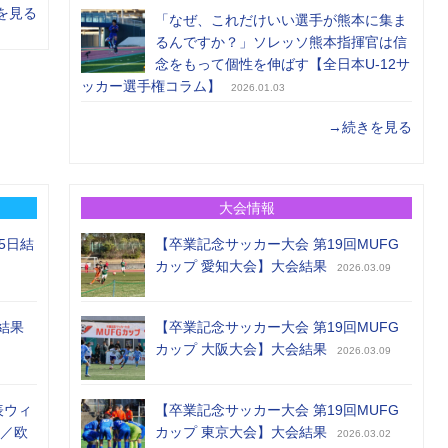
を見る
「なぜ、これだけいい選手が熊本に集ま
るんですか？」ソレッソ熊本指揮官は信
念をもって個性を伸ばす【全日本U-12サ
ッカー選手権コラム】
2026.01.03
→続きを見る
大会情報
5日結
【卒業記念サッカー大会 第19回MUFG
カップ 愛知大会】大会結果
2026.03.09
結果
【卒業記念サッカー大会 第19回MUFG
カップ 大阪大会】大会結果
2026.03.09
表ウィ
【卒業記念サッカー大会 第19回MUFG
め／欧
カップ 東京大会】大会結果
2026.03.02