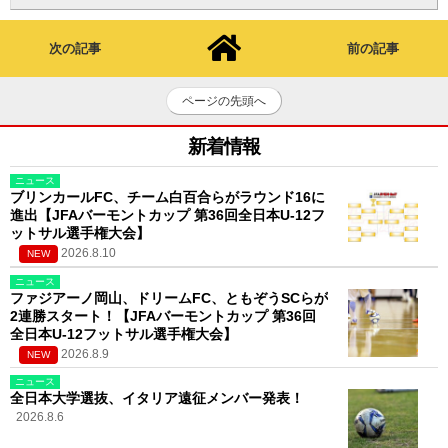
次の記事
前の記事
ページの先頭へ
新着情報
ニュース
ブリンカールFC、チーム白百合らがラウンド16に
進出【JFAバーモントカップ 第36回全日本U-12フ
ットサル選手権大会】
2026.8.10
NEW
ニュース
ファジアーノ岡山、ドリームFC、ともぞうSCらが
2連勝スタート！【JFAバーモントカップ 第36回
全日本U-12フットサル選手権大会】
2026.8.9
NEW
ニュース
全日本大学選抜、イタリア遠征メンバー発表！
2026.8.6