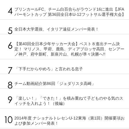
ブリンカールFC、チーム白百合らがラウンド16に進出【JFA
バーモントカップ 第36回全日本U-12フットサル選手権大会】
全日本大学選抜、イタリア遠征メンバー発表！
【第40回全日本少年サッカー大会】ベスト８進出チーム決
定！ マリノス、甲府、鹿島、ディアブロッサ高田、センアー
ノ神戸、府中新町、新座片山、札幌が準々決勝へ!!
「下手だからやめろ」と言われる息子
チーム動画紹介第86回「ジェダリスタ高崎」
「楽しい！」「できた！」を積み重ねて子どものやる気のス
イッチを入れよう！（後編）
2014年度 ナショナルトレセンU-12東海（第1回）開催要項お
よび参加メンバー発表！