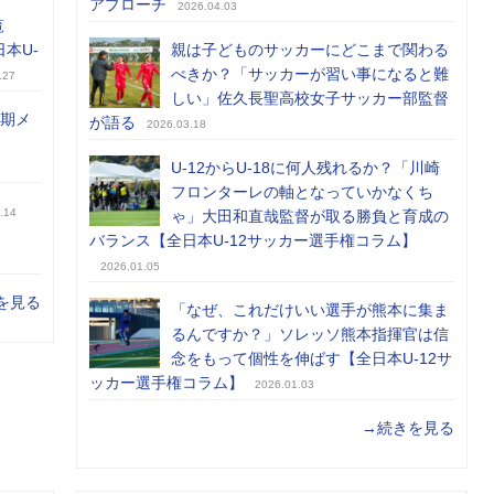
アプローチ
2026.04.03
覧
日本U-
親は子どものサッカーにどこまで関わる
べきか？「サッカーが習い事になると難
.27
しい」佐久長聖高校女子サッカー部監督
前期メ
が語る
2026.03.18
U-12からU-18に何人残れるか？「川崎
フロンターレの軸となっていかなくち
.14
ゃ」大田和直哉監督が取る勝負と育成の
バランス【全日本U-12サッカー選手権コラム】
2026.01.05
を見る
「なぜ、これだけいい選手が熊本に集ま
るんですか？」ソレッソ熊本指揮官は信
念をもって個性を伸ばす【全日本U-12サ
ッカー選手権コラム】
2026.01.03
→続きを見る