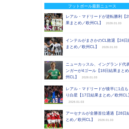
フットボール最新ニュース
レアル・マドリードが逆転勝利【2
果まとめ／欧州CL】
2026.01.03
インテルがまさかのCL敗退【24日
まとめ／欧州CL】
2026.01.03
ニューカッスル、イングランド代
ンガーが4ゴール【18日結果まと
州CL】
2026.01.03
レアル・マドリードが後半に1点も
り白星【17日結果まとめ／欧州CL
2026.01.03
アーセナルが全勝首位通過【28日
とめ／欧州CL】
2026.01.03