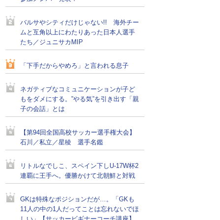
バルサやシティだけじゃない!! 海外チー
ムと互角以上にわたりあった日本人選手
たち／ジュニサカMIP
「下手だからやめろ」と言われる息子
ネガティブなコミュニケーションが子ど
もをダメにする。”やる気”を引き出す「親
子の会話」とは
【第94回全国高校サッカー選手権大会】
石川／私立／星稜 選手名鑑
リトルなでしこ、スペイン下しU-17W杯2
連覇に王手へ。優勝かけて北朝鮮と対戦
GKは特殊なポジションだが…。「GKも
11人の中の1人だってことは忘れないでほ
しい」【サッカービギナーコーチ講座】