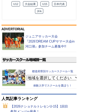
U12
大会結果
U15
日本代表
JFA
ADVERTORIAL
ジュニアサッカー大会
『2026’DREAM CUPサマー大会in
河口湖』参加チーム募集中!!
都道府県別サッカースクール一覧
体験入学でスクールを選ぼう！
人気記事ランキング
【2026ナショナルトレセンU-15】1回目
参加メンバー発表！