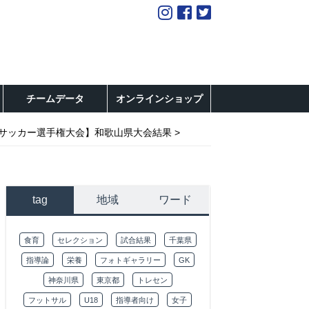
チームデータ
オンラインショップ
-12サッカー選手権大会】和歌山県大会結果
tag
地域
ワード
食育
セレクション
試合結果
千葉県
指導論
栄養
フォトギャラリー
GK
神奈川県
東京都
トレセン
フットサル
U18
指導者向け
女子