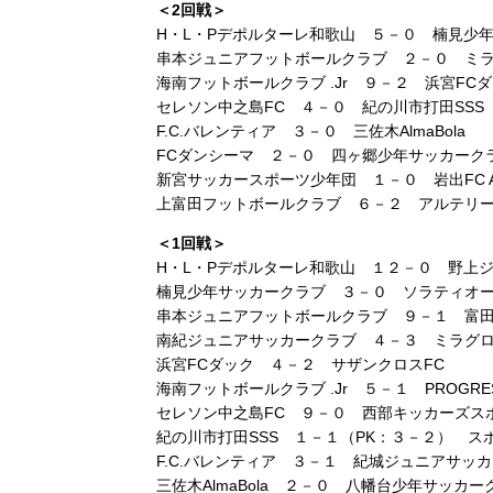
＜2回戦＞
H・L・Pデポルターレ和歌山 ５－０ 楠見少
串本ジュニアフットボールクラブ ２－０ ミ
海南フットボールクラブ .Jr ９－２ 浜宮FC
セレソン中之島FC ４－０ 紀の川市打田SSS
F.C.バレンティア ３－０ 三佐木AlmaBola
FCダンシーマ ２－０ 四ヶ郷少年サッカーク
新宮サッカースポーツ少年団 １－０ 岩出FC Az
上富田フットボールクラブ ６－２ アルテリ
＜1回戦＞
H・L・Pデポルターレ和歌山 １２－０ 野上
楠見少年サッカークラブ ３－０ ソラティオーラ
串本ジュニアフットボールクラブ ９－１ 富
南紀ジュニアサッカークラブ ４－３ ミラグ
浜宮FCダック ４－２ サザンクロスFC
海南フットボールクラブ .Jr ５－１ PROGRESS
セレソン中之島FC ９－０ 西部キッカーズス
紀の川市打田SSS １－１（PK：３－２） 
F.C.バレンティア ３－１ 紀城ジュニアサッ
三佐木AlmaBola ２－０ 八幡台少年サッカー