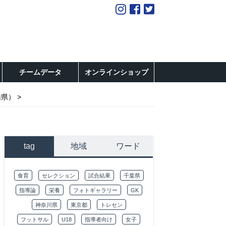
チームデータ
オンラインショップ
山県）
tag
地域
ワード
食育
セレクション
試合結果
千葉県
指導論
栄養
フォトギャラリー
GK
神奈川県
東京都
トレセン
フットサル
U18
指導者向け
女子