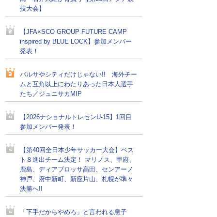
技大会】
【JFA×SCO GROUP FUTURE CAMP
inspired by BLUE LOCK】参加メンバー
発表！
バルサやシティだけじゃない!! 海外チー
ムと互角以上にわたりあった日本人選手
たち／ジュニサカMIP
【2026ナショナルトレセンU-15】1回目
参加メンバー発表！
【第40回全日本少年サッカー大会】ベス
ト８進出チーム決定！ マリノス、甲府、
鹿島、ディアブロッサ高田、センアーノ
神戸、府中新町、新座片山、札幌が準々
決勝へ!!
「下手だからやめろ」と言われる息子