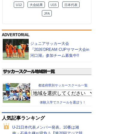
U12
大会結果
U15
日本代表
JFA
ADVERTORIAL
ジュニアサッカー大会
『2026’DREAM CUPサマー大会in
河口湖』参加チーム募集中!!
都道府県別サッカースクール一覧
体験入学でスクールを選ぼう！
人気記事ランキング
U-21日本代表メンバー発表。10番は湘
南・石井久継が背負う【第20回アジア競