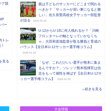
ジア競
親は子どものサッカーにどこまで関わる
べきか？「サッカーが習い事になると難
しい」佐久長聖高校女子サッカー部監督
MP
が語る
2026.03.18
メンバー
U-12からU-18に何人残れるか？「川崎
フロンターレの軸となっていかなくち
内トレ
ゃ」大田和直哉監督が取る勝負と育成の
表！
バランス【全日本U-12サッカー選手権コラム】
2026.01.05
を見る
「なぜ、これだけいい選手が熊本に集ま
るんですか？」ソレッソ熊本指揮官は信
念をもって個性を伸ばす【全日本U-12サ
ッカー選手権コラム】
2026.01.03
→続きを見る
大会情報