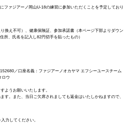
でにファジアーノ岡山U-18の練習に参加いただくことを予定しており
取り換え不可）、健康保険証、参加承諾書（本ページ下部よりダウン
の住所、氏名を記入し82円切手を貼ったもの）
3152680／口座名義：ファジアーノオカヤマ エフシーユースチーム
タロウ
ますようお願いいたします。
ねます。また、当日ご欠席されましても返金はいたしかねますので、
を入力してください。