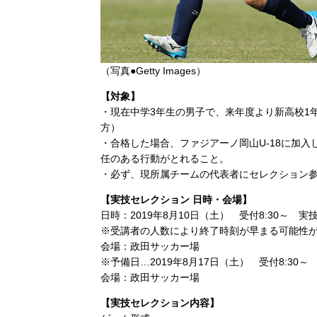
（写真●Getty Images）
【対象】
・現在中学3年生の男子で、来年度より新高校1年生
方）
・合格した場合、ファジアーノ岡山U-18に加
任のある行動がとれること。
・必ず、現所属チームの代表者にセレクション
【実技セレクション 日時・会場】
日時：2019年8月10日（土） 受付8:30～ 実技9
※受講者の人数により終了時刻が早まる可能性
会場：政田サッカー場
※予備日…2019年8月17日（土） 受付8:30～ 実
会場：政田サッカー場
【実技セレクション内容】