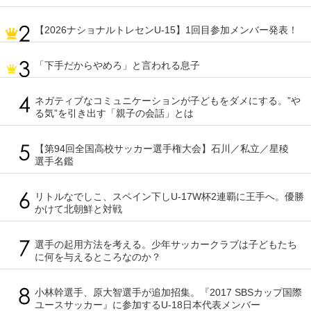
【2026ナショナルトレセンU-15】1回目参加メンバー発表！
「下手だからやめろ」と言われる息子
ネガティブなコミュニケーションが子どもをダメにする。”や
る気”を引き出す「親子の会話」とは
【第94回全国高校サッカー選手権大会】石川／私立／星稜
選手名鑑
リトルなでしこ、スペイン下しU-17W杯2連覇に王手へ。優勝
かけて北朝鮮と対戦
選手の起用方法を考える。少年サッカークラブは子どもたち
に何を与えるところなのか？
小林幹選手、原大智選手が追加招集。『2017 SBSカップ国際
ユースサッカー』に参加するU-18日本代表メンバー