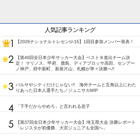
人気記事ランキング
【2026ナショナルトレセンU-15】1回目参加メンバー発表！
【第40回全日本少年サッカー大会】ベスト８進出チーム決
定！ マリノス、甲府、鹿島、ディアブロッサ高田、センアー
ノ神戸、府中新町、新座片山、札幌が準々決勝へ!!
バルサやシティだけじゃない!! 海外チームと互角以上にわた
りあった日本人選手たち／ジュニサカMIP
「下手だからやめろ」と言われる息子
【第37回全日本少年サッカー大会】埼玉県大会 決勝レポート
「レジスタが初優勝、大宮ジュニアも全国へ」