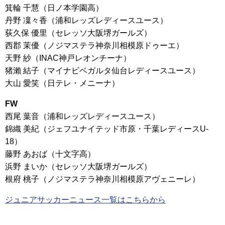
箕輪 千慧（日ノ本学園高）
丹野 凜々香（浦和レッズレディースユース）
荻久保 優里（セレッソ大阪堺ガールズ）
西郡 茉優（ノジマステラ神奈川相模原ドゥーエ）
天野 紗（INAC神戸レオンチーナ）
猪瀨 結子（マイナビベガルタ仙台レディースユース）
大山 愛笑（日テレ・メニーナ）
FW
西尾 葉音（浦和レッズレディースユース）
錦織 美紀（ジェフユナイテッド市原・千葉レディースU-
18）
藤野 あおば（十文字高）
浜野 まいか（セレッソ大阪堺ガールズ）
根府 桃子（ノジマステラ神奈川相模原アヴェニーレ）
ジュニアサッカーニュース一覧はこちらから