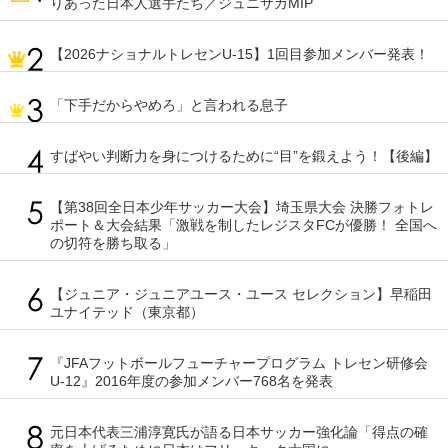
りあった日本人選手たち／ジュニサカMIP
【2026ナショナルトレセンU-15】1回目参加メンバー発表！
「下手だからやめろ」と言われる息子
すばやい判断力を身につけるために“目”を鍛えよう！【後編】
【第38回全日本少年サッカー大会】埼玉県大会 決勝フォトレ
ポート＆大会結果「激戦を制したレジスタFCが優勝！ 全国へ
の切符を勝ち取る」
【ジュニア・ジュニアユース・ユース セレクション】早稲田
ユナイテッド（東京都）
『JFAフットボールフューチャープログラム トレセン研修会
U-12』2016年度の参加メンバー768名を発表
元日本代表三浦淳寛氏が語る日本サッカー強化論「得点の確