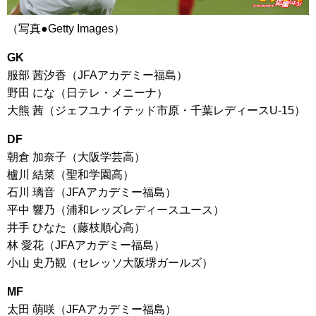
（写真●Getty Images）
GK
服部 茜汐香（JFAアカデミー福島）
野田 にな（日テレ・メニーナ）
大熊 茜（ジェフユナイテッド市原・千葉レディースU-15）
DF
朝倉 加奈子（大阪学芸高）
櫨川 結菜（聖和学園高）
石川 璃音（JFAアカデミー福島）
平中 響乃（浦和レッズレディースユース）
井手 ひなた（藤枝順心高）
林 愛花（JFAアカデミー福島）
小山 史乃観（セレッソ大阪堺ガールズ）
MF
太田 萌咲（JFAアカデミー福島）