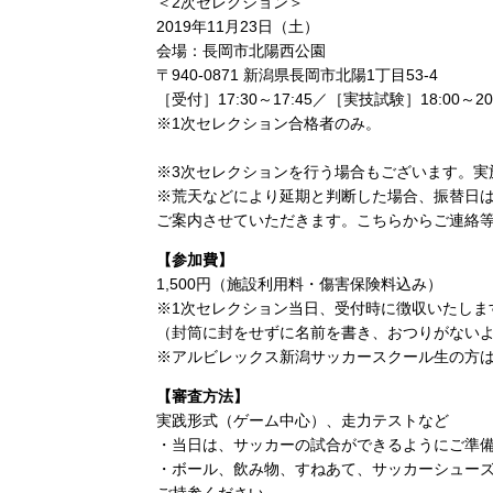
＜2次セレクション＞
2019年11月23日（土）
会場：長岡市北陽西公園
〒940-0871 新潟県長岡市北陽1丁目53-4
［受付］17:30～17:45／［実技試験］18:00～20
※1次セレクション合格者のみ。
※3次セレクションを行う場合もございます。実
※荒天などにより延期と判断した場合、振替日は
ご案内させていただきます。こちらからご連絡
【参加費】
1,500円（施設利用料・傷害保険料込み）
※1次セレクション当日、受付時に徴収いたしま
（封筒に封をせずに名前を書き、おつりがない
※アルビレックス新潟サッカースクール生の方
【審査方法】
実践形式（ゲーム中心）、走力テストなど
・当日は、サッカーの試合ができるようにご準
・ボール、飲み物、すねあて、サッカーシューズ