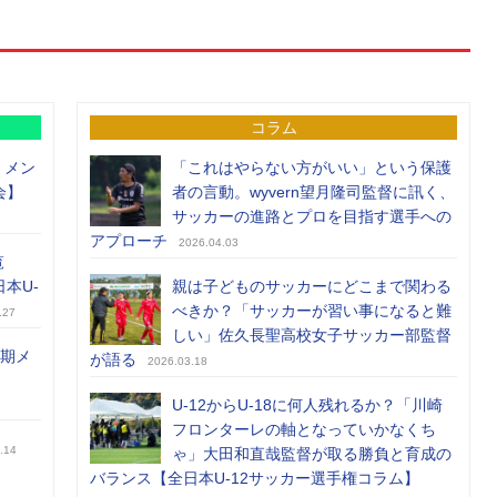
コラム
）メン
「これはやらない方がいい」という保護
会】
者の言動。wyvern望月隆司監督に訊く、
サッカーの進路とプロを目指す選手への
アプローチ
2026.04.03
覧
日本U-
親は子どものサッカーにどこまで関わる
べきか？「サッカーが習い事になると難
.27
しい」佐久長聖高校女子サッカー部監督
前期メ
が語る
2026.03.18
U-12からU-18に何人残れるか？「川崎
フロンターレの軸となっていかなくち
.14
ゃ」大田和直哉監督が取る勝負と育成の
バランス【全日本U-12サッカー選手権コラム】