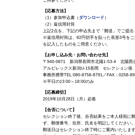
ご持参ください。
【応募方法】
（1）参加申込書（
ダウンロード
）
（2）返信用封筒
上記2点を、下記の申込先まで「郵送」でご提出
※返信用封筒は、82円切手を貼った長形3号を
を記入したものをご用意ください。
【お申し込み先・お問い合わせ先】
〒940-0871 新潟県長岡市北陽1-53-4 北
アルビレックス新潟U-15長岡 セレクション係
事務所携帯TEL:080-8758-8791／FAX：0258-89-751
※平日の13:00～18:00のみ
【応募締切】
2019年10月28日（月）必着
【合否について】
セレクション終了後、合否結果をご本人様宛に
ず、郵便番号、住所、氏名を明記してください
郵送日はセレクション終了時にご案内いたしま