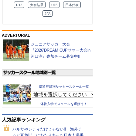
U12
大会結果
U15
日本代表
JFA
ADVERTORIAL
ジュニアサッカー大会
『2026’DREAM CUPサマー大会in
河口湖』参加チーム募集中!!
都道府県別サッカースクール一覧
体験入学でスクールを選ぼう！
人気記事ランキング
バルサやシティだけじゃない!! 海外チー
ムと互角以上にわたりあった日本人選手