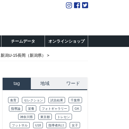
チームデータ
オンラインショップ
新潟U-15長岡（新潟県）
tag
地域
ワード
食育
セレクション
試合結果
千葉県
指導論
栄養
フォトギャラリー
GK
神奈川県
東京都
トレセン
フットサル
U18
指導者向け
女子