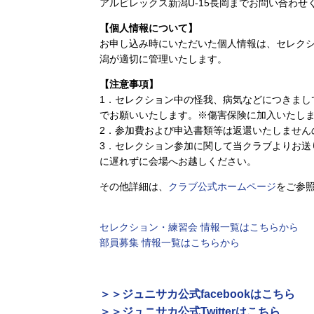
アルビレックス新潟U-15長岡までお問い合わ
【個人情報について】
お申し込み時にいただいた個人情報は、セレク
潟が適切に管理いたします。
【注意事項】
1．セレクション中の怪我、病気などにつきまし
でお願いいたします。※傷害保険に加入いたし
2．参加費および申込書類等は返還いたしません
3．セレクション参加に関して当クラブよりお送
に遅れずに会場へお越しください。
その他詳細は、
クラブ公式ホームページ
をご参
セレクション・練習会 情報一覧はこちらから
部員募集 情報一覧はこちらから
＞＞ジュニサカ公式facebookはこちら
＞＞ジュニサカ公式Twitterはこちら