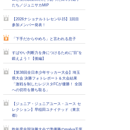
たち／ジュニサカMIP
【2026ナショナルトレセンU-15】1回目
参加メンバー発表！
「下手だからやめろ」と言われる息子
すばやい判断力を身につけるために“目”を
鍛えよう！【後編】
【第38回全日本少年サッカー大会】埼玉
県大会 決勝フォトレポート＆大会結果
「激戦を制したレジスタFCが優勝！ 全国
への切符を勝ち取る」
【ジュニア・ジュニアユース・ユース セ
レクション】早稲田ユナイテッド（東京
都）
昨年度全国決勝大会で準優勝のmalva千葉