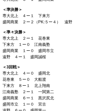
＜準決勝＞
専大北上 ４ー１ 下来方
盛岡商業 ２ー２（PK:５ー４） 遠野
＜準々決勝＞
専大北上 ２ー１ 花巻東
下来方 １ー０ 江南義塾
盛岡商業 １ー０ 盛岡市立
遠野 ４ー１ 盛岡誠桜
＜3回戦＞
専大北上 ４ー０ 盛岡北
花巻東 ５ー０ 大船渡
下来方 ８ー１ 北上翔南
江南義塾 ２ー１ 一関第二
盛岡商業 ６ー１ 黒沢尻北
盛岡市立 １ー０ 宮古
遠野 ６ー０ 盛岡第一