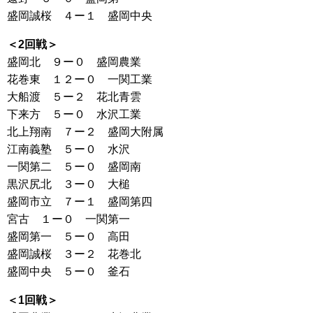
盛岡誠桜 ４ー１ 盛岡中央
＜2回戦＞
盛岡北 ９ー０ 盛岡農業
花巻東 １２ー０ 一関工業
大船渡 ５ー２ 花北青雲
下来方 ５ー０ 水沢工業
北上翔南 ７ー２ 盛岡大附属
江南義塾 ５ー０ 水沢
一関第二 ５ー０ 盛岡南
黒沢尻北 ３ー０ 大槌
盛岡市立 ７ー１ 盛岡第四
宮古 １ー０ 一関第一
盛岡第一 ５ー０ 高田
盛岡誠桜 ３ー２ 花巻北
盛岡中央 ５ー０ 釜石
＜1回戦＞