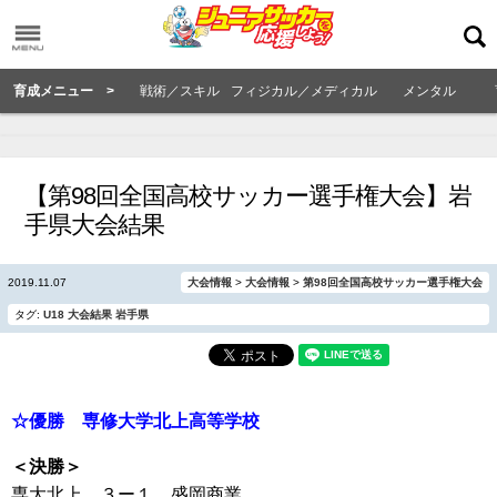
育成メニュー >
戦術／スキル
フィジカル／メディカル
メンタル
【第98回全国高校サッカー選手権大会】岩
手県大会結果
2019.11.07
大会情報
>
大会情報
>
第98回全国高校サッカー選手権大会
タグ:
U18
大会結果
岩手県
☆優勝 専修大学北上高等学校
＜決勝＞
専大北上 ３ー１ 盛岡商業