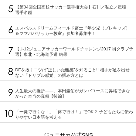
【第94回全国高校サッカー選手権大会】石川／私立／星稜
選手名鑑
エスパルスドリームフィールド富士『年少児（プレキッズ）
＆ママパパサッカー教室』参加者募集中！
【U-12ジュニアサッカーワールドチャレンジ2017 街クラブ予
選】東北・北海道予選 結果
DFを抜くコツは”正しい距離感”を知ること!! 相手が足を出せ
ない「ドリブル感覚」の掴み方とは
人生最大の挫折――。本田圭佑がガンバユースに昇格できな
かった本当の真相【後編】
「一発で行くな！」「体で行け！」でOK？ 子どもたちに伝わ
りやすい日本語を考える
ジュニサカ公式SNS