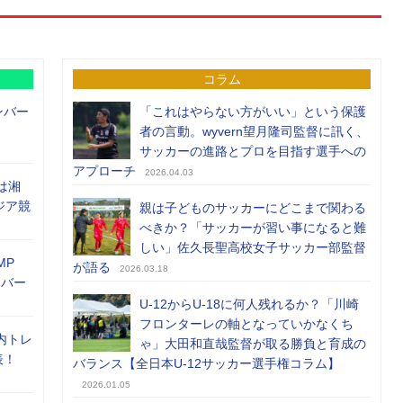
コラム
ンバー
「これはやらない方がいい」という保護
者の言動。wyvern望月隆司監督に訊く、
サッカーの進路とプロを目指す選手への
アプローチ
2026.04.03
は湘
ジア競
親は子どものサッカーにどこまで関わる
べきか？「サッカーが習い事になると難
しい」佐久長聖高校女子サッカー部監督
MP
が語る
2026.03.18
メンバー
U-12からU-18に何人残れるか？「川崎
フロンターレの軸となっていかなくち
内トレ
ゃ」大田和直哉監督が取る勝負と育成の
表！
バランス【全日本U-12サッカー選手権コラム】
2026.01.05