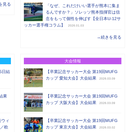
を見る
「なぜ、これだけいい選手が熊本に集ま
るんですか？」ソレッソ熊本指揮官は信
念をもって個性を伸ばす【全日本U-12サ
ッカー選手権コラム】
2026.01.03
→続きを見る
大会情報
5日結
【卒業記念サッカー大会 第19回MUFG
カップ 愛知大会】大会結果
2026.03.09
結果
【卒業記念サッカー大会 第19回MUFG
カップ 大阪大会】大会結果
2026.03.09
表ウィ
【卒業記念サッカー大会 第19回MUFG
め／欧
カップ 東京大会】大会結果
2026.03.02