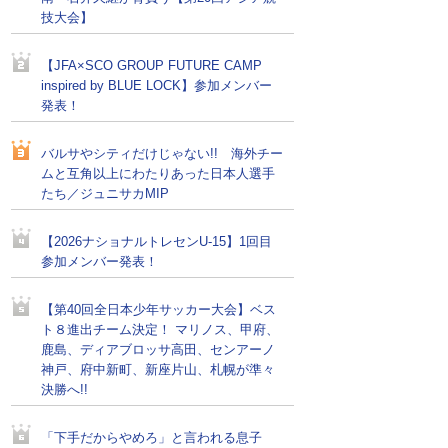
技大会】
【JFA×SCO GROUP FUTURE CAMP
inspired by BLUE LOCK】参加メンバー
発表！
バルサやシティだけじゃない!! 海外チー
ムと互角以上にわたりあった日本人選手
たち／ジュニサカMIP
【2026ナショナルトレセンU-15】1回目
参加メンバー発表！
【第40回全日本少年サッカー大会】ベス
ト８進出チーム決定！ マリノス、甲府、
鹿島、ディアブロッサ高田、センアーノ
神戸、府中新町、新座片山、札幌が準々
決勝へ!!
「下手だからやめろ」と言われる息子