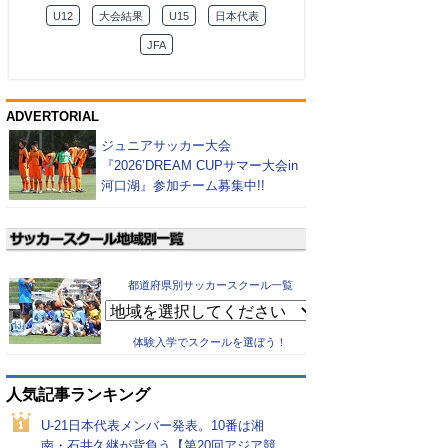
U12
大会結果
U15
日本代表
JFA
ADVERTORIAL
ジュニアサッカー大会
『2026’DREAM CUPサマー大会in
河口湖』参加チーム募集中!!
都道府県別サッカースクール一覧
体験入学でスクールを選ぼう！
人気記事ランキング
U-21日本代表メンバー発表。10番は湘
南・石井久継が背負う【第20回アジア競