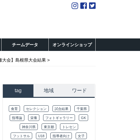
チームデータ
オンラインショップ
権大会】島根県大会結果
tag
地域
ワード
食育
セレクション
試合結果
千葉県
指導論
栄養
フォトギャラリー
GK
神奈川県
東京都
トレセン
フットサル
U18
指導者向け
女子