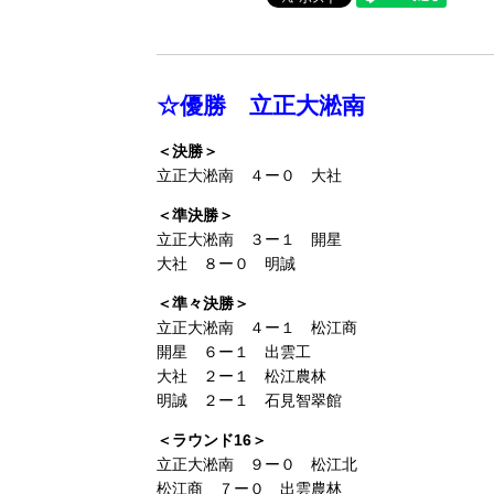
☆優勝 立正大淞南
＜決勝＞
立正大淞南 ４ー０ 大社
＜準決勝＞
立正大淞南 ３ー１ 開星
大社 ８ー０ 明誠
＜準々決勝＞
立正大淞南 ４ー１ 松江商
開星 ６ー１ 出雲工
大社 ２ー１ 松江農林
明誠 ２ー１ 石見智翠館
＜ラウンド16＞
立正大淞南 ９ー０ 松江北
松江商 ７ー０ 出雲農林