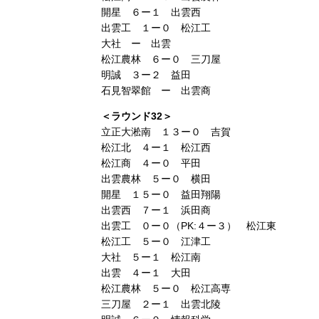
開星 ６ー１ 出雲西
出雲工 １ー０ 松江工
大社 ー 出雲
松江農林 ６ー０ 三刀屋
明誠 ３ー２ 益田
石見智翠館 ー 出雲商
＜ラウンド32＞
立正大淞南 １３ー０ 吉賀
松江北 ４ー１ 松江西
松江商 ４ー０ 平田
出雲農林 ５ー０ 横田
開星 １５ー０ 益田翔陽
出雲西 ７ー１ 浜田商
出雲工 ０ー０（PK:４ー３） 松江東
松江工 ５ー０ 江津工
大社 ５ー１ 松江南
出雲 ４ー１ 大田
松江農林 ５ー０ 松江高専
三刀屋 ２ー１ 出雲北陵