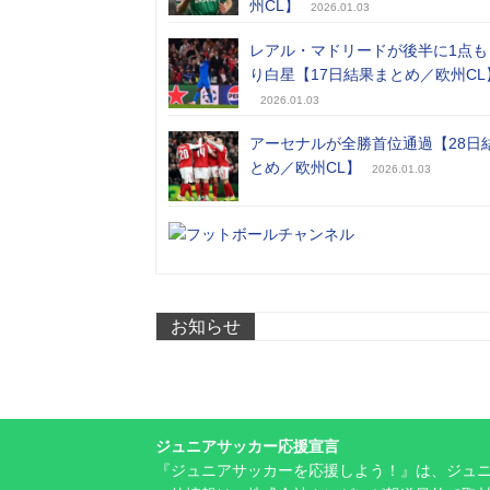
州CL】
2026.01.03
レアル・マドリードが後半に1点も
り白星【17日結果まとめ／欧州CL
2026.01.03
アーセナルが全勝首位通過【28日
とめ／欧州CL】
2026.01.03
お知らせ
ジュニアサッカー応援宣言
『ジュニアサッカーを応援しよう！』は、ジュ