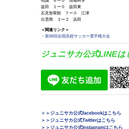
明誠 ６ー０ 情報科学
益田 １ー０ 益田東
石見智翠館 ７ー０ 江津
出雲商 ３ー２ 浜田
＜関連リンク＞
・
第98回全国高校サッカー選手権大会
ジュニサカ公式LINE
＞＞ジュニサカ公式facebookはこちら
＞＞ジュニサカ公式Twitterはこちら
＞＞ジュニサカ公式Instagramはこちら