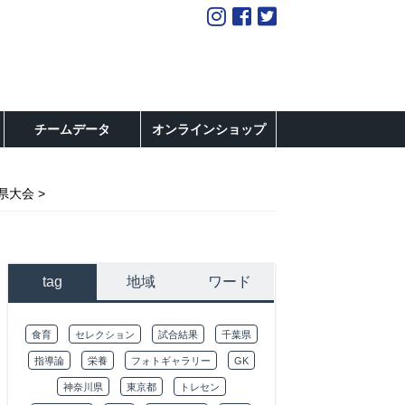
チームデータ
オンラインショップ
県大会
tag
地域
ワード
食育
セレクション
試合結果
千葉県
指導論
栄養
フォトギャラリー
GK
神奈川県
東京都
トレセン