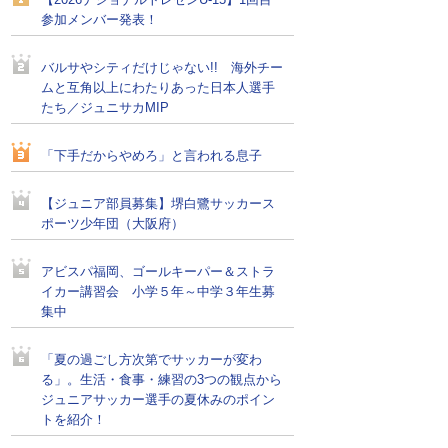
【2026ナショナルトレセンU-15】1回目
参加メンバー発表！
バルサやシティだけじゃない!! 海外チー
ムと互角以上にわたりあった日本人選手
たち／ジュニサカMIP
「下手だからやめろ」と言われる息子
【ジュニア部員募集】堺白鷺サッカース
ポーツ少年団（大阪府）
アビスパ福岡、ゴールキーパー＆ストラ
イカー講習会 小学５年～中学３年生募
集中
「夏の過ごし方次第でサッカーが変わ
る」。生活・食事・練習の3つの観点から
ジュニアサッカー選手の夏休みのポイン
トを紹介！