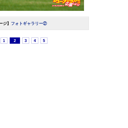
ージ】
フォトギャラリー②
1
2
3
4
5