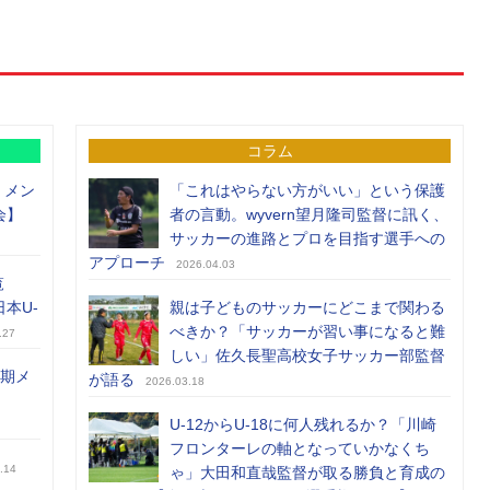
コラム
）メン
「これはやらない方がいい」という保護
会】
者の言動。wyvern望月隆司監督に訊く、
サッカーの進路とプロを目指す選手への
アプローチ
2026.04.03
覧
日本U-
親は子どものサッカーにどこまで関わる
べきか？「サッカーが習い事になると難
.27
しい」佐久長聖高校女子サッカー部監督
前期メ
が語る
2026.03.18
U-12からU-18に何人残れるか？「川崎
フロンターレの軸となっていかなくち
.14
ゃ」大田和直哉監督が取る勝負と育成の