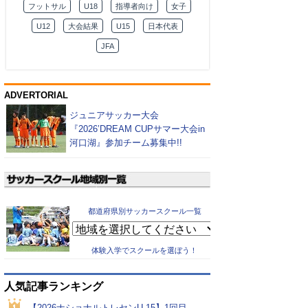
フットサル
U18
指導者向け
女子
U12
大会結果
U15
日本代表
JFA
ADVERTORIAL
ジュニアサッカー大会
『2026’DREAM CUPサマー大会in
河口湖』参加チーム募集中!!
都道府県別サッカースクール一覧
体験入学でスクールを選ぼう！
人気記事ランキング