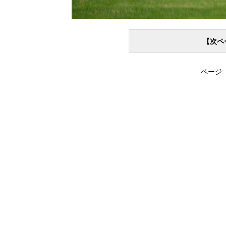
【次ペ
ページ: