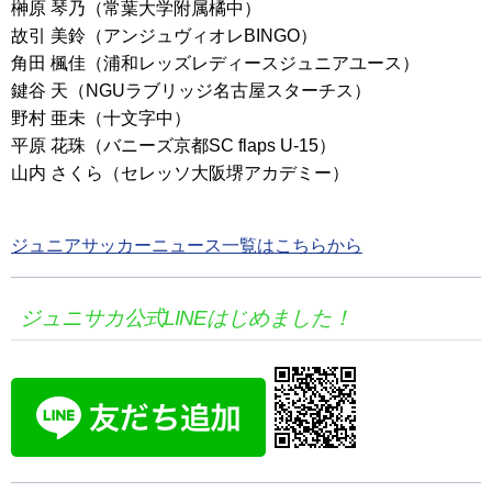
榊原 琴乃（常葉大学附属橘中）
故引 美鈴（アンジュヴィオレBINGO）
角田 楓佳（浦和レッズレディースジュニアユース）
鍵谷 天（NGUラブリッジ名古屋スターチス）
野村 亜未（十文字中）
平原 花珠（バニーズ京都SC flaps U-15）
山内 さくら（セレッソ大阪堺アカデミー）
ジュニアサッカーニュース一覧はこちらから
ジュニサカ公式LINEはじめました！