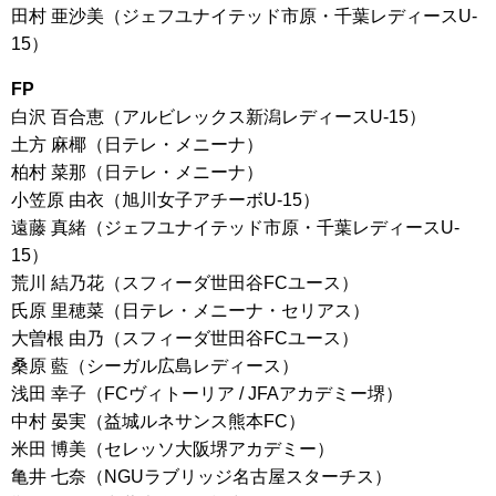
田村 亜沙美（ジェフユナイテッド市原・千葉レディースU-
15）
FP
白沢 百合恵（アルビレックス新潟レディースU-15）
土方 麻椰（日テレ・メニーナ）
柏村 菜那（日テレ・メニーナ）
小笠原 由衣（旭川女子アチーボU-15）
遠藤 真緒（ジェフユナイテッド市原・千葉レディースU-
15）
荒川 結乃花（スフィーダ世田谷FCユース）
氏原 里穂菜（日テレ・メニーナ・セリアス）
大曽根 由乃（スフィーダ世田谷FCユース）
桑原 藍（シーガル広島レディース）
浅田 幸子（FCヴィトーリア / JFAアカデミー堺）
中村 晏実（益城ルネサンス熊本FC）
米田 博美（セレッソ大阪堺アカデミー）
亀井 七奈（NGUラブリッジ名古屋スターチス）