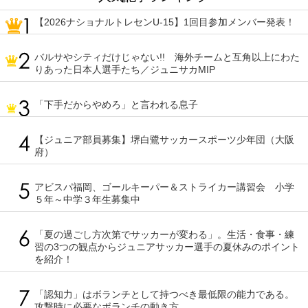
【2026ナショナルトレセンU-15】1回目参加メンバー発表！
バルサやシティだけじゃない!! 海外チームと互角以上にわた
りあった日本人選手たち／ジュニサカMIP
「下手だからやめろ」と言われる息子
【ジュニア部員募集】堺白鷺サッカースポーツ少年団（大阪
府）
アビスパ福岡、ゴールキーパー＆ストライカー講習会 小学
５年～中学３年生募集中
「夏の過ごし方次第でサッカーが変わる」。生活・食事・練
習の3つの観点からジュニアサッカー選手の夏休みのポイント
を紹介！
「認知力」はボランチとして持つべき最低限の能力である。
攻撃時に必要なボランチの動き方