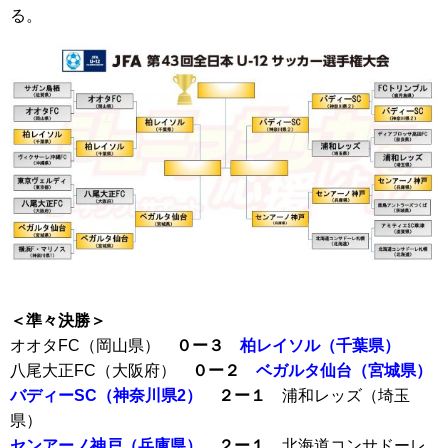
る。
＜準々決勝＞
オオタFC（岡山県）
０ー３
柏レイソル（千葉県）
八尾大正FC（大阪府）
０ー２
ベガルタ仙台（宮城県）
バディーSC（神奈川県2）
２ー１
浦和レッズ（埼玉
県）
センアーノ神戸（兵庫県）
２ー１
北海道コンサドーレ