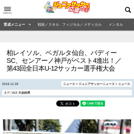
育成メニュー >
戦術／スキル
フィジカル／メディカル
メンタル
柏レイソル、ベガルタ仙台、バディー
SC、センアーノ神戸がベスト4進出！／
第43回全日本U-12サッカー選手権大会
2019.12.28
ニュース
>
ジュニアサッカーニュース
>
ニュース
タグ:
U12
大会結果