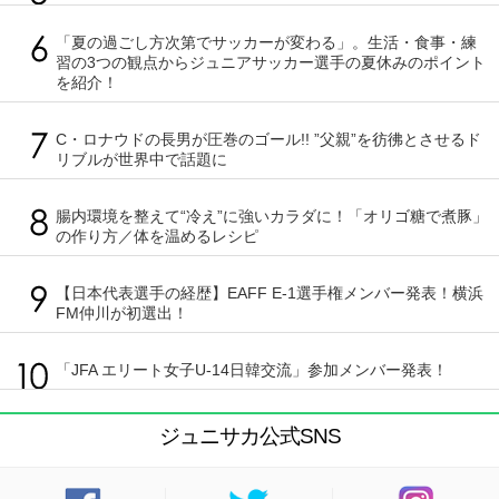
「夏の過ごし方次第でサッカーが変わる」。生活・食事・練
習の3つの観点からジュニアサッカー選手の夏休みのポイント
を紹介！
C・ロナウドの長男が圧巻のゴール!! ”父親”を彷彿とさせるド
リブルが世界中で話題に
腸内環境を整えて“冷え”に強いカラダに！「オリゴ糖で煮豚」
の作り方／体を温めるレシピ
【日本代表選手の経歴】EAFF E-1選手権メンバー発表！横浜
FM仲川が初選出！
「JFA エリート女子U-14日韓交流」参加メンバー発表！
ジュニサカ公式SNS