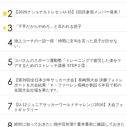
【2026ナショナルトレセンU-15】1回目参加メンバー発表！
「下手だからやめろ」と言われる息子
池上コーチの一語一得「仲間に文句を言った息子が許せな
い」
コバさんのスポーツ運動塾「トレーニングで疲労した体をケ
アするためのストレッチ講座 STEP２③」
【第39回全日本少年サッカー大会】長崎県大会 決勝フォトレ
ポート＆大会結果「Ｖ・ファーレン長崎が創設５年目で初の
全国大会出場を果たす!!」
【U-12ジュニアサッカーワールドチャレンジ2016】大会フォ
トギャラリー
絶対に知っておきたい熱中症対策!! 夏本番前に確認しておきた