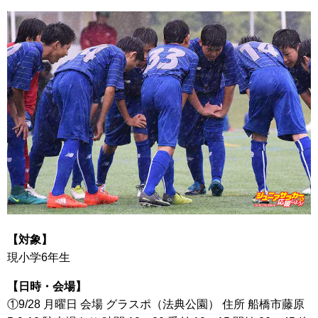
【対象】
現小学6年生
【日時・会場】
①9/28 月曜日 会場 グラスポ（法典公園） 住所 船橋市藤原