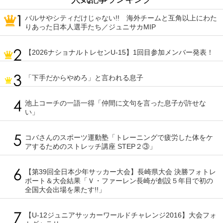
バルサやシティだけじゃない!! 海外チームと互角以上にわた
りあった日本人選手たち／ジュニサカMIP
【2026ナショナルトレセンU-15】1回目参加メンバー発表！
「下手だからやめろ」と言われる息子
池上コーチの一語一得「仲間に文句を言った息子が許せな
い」
コバさんのスポーツ運動塾「トレーニングで疲労した体をケ
アするためのストレッチ講座 STEP２③」
【第39回全日本少年サッカー大会】長崎県大会 決勝フォトレ
ポート＆大会結果「Ｖ・ファーレン長崎が創設５年目で初の
全国大会出場を果たす!!」
【U-12ジュニアサッカーワールドチャレンジ2016】大会フォ