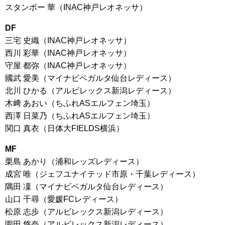
スタンボー 華（INAC神戸レオネッサ）
DF
三宅 史織（INAC神戸レオネッサ）
西川 彩華（INAC神戸レオネッサ）
守屋 都弥（INAC神戸レオネッサ）
國武 愛美（マイナビベガルタ仙台レディース）
北川 ひかる（アルビレックス新潟レディース）
木﨑 あおい（ちふれASエルフェン埼玉）
西澤 日菜乃（ちふれASエルフェン埼玉）
関口 真衣（日体大FIELDS横浜）
MF
栗島 あかり（浦和レッズレディース）
成宮 唯（ジェフユナイテッド市原・千葉レディース）
隅田 凜（マイナビベガルタ仙台レディース）
山口 千尋（愛媛FCレディース）
松原 志歩（アルビレックス新潟レディース）
園田 悠奈（アルビレックス新潟レディース）