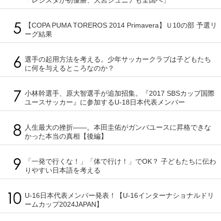
【COPA PUMA TOREROS 2014 Primavera】Ｕ10の部 予選リ
ーグ結果
選手の起用方法を考える。少年サッカークラブは子どもたち
に何を与えるところなのか？
小林幹選手、原大智選手が追加招集。『2017 SBSカップ国際
ユースサッカー』に参加するU-18日本代表メンバー
人生最大の挫折――。本田圭佑がガンバユースに昇格できな
かった本当の真相【後編】
「一発で行くな！」「体で行け！」でOK？ 子どもたちに伝わ
りやすい日本語を考える
U-16日本代表メンバー発表！【U-16インターナショナルドリ
ームカップ2024JAPAN】