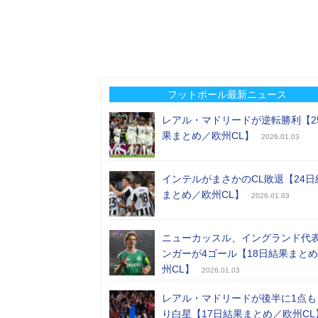
フットボール最新ニュース
レアル・マドリードが逆転勝利【2
果まとめ／欧州CL】
2026.01.03
インテルがまさかのCL敗退【24日
まとめ／欧州CL】
2026.01.03
ニューカッスル、イングランド代
ンガーが4ゴール【18日結果まと
州CL】
2026.01.03
レアル・マドリードが後半に1点も
り白星【17日結果まとめ／欧州CL