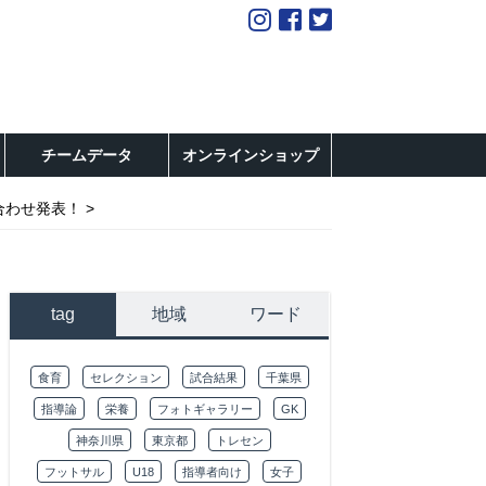
チームデータ
オンラインショップ
合わせ発表！
tag
地域
ワード
食育
セレクション
試合結果
千葉県
指導論
栄養
フォトギャラリー
GK
神奈川県
東京都
トレセン
フットサル
U18
指導者向け
女子