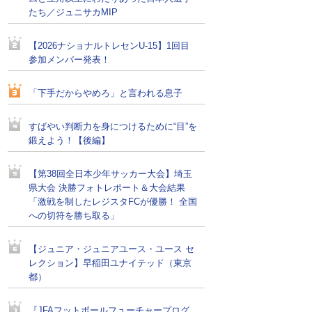
たち／ジュニサカMIP
【2026ナショナルトレセンU-15】1回目
参加メンバー発表！
「下手だからやめろ」と言われる息子
すばやい判断力を身につけるために“目”を
鍛えよう！【後編】
【第38回全日本少年サッカー大会】埼玉
県大会 決勝フォトレポート＆大会結果
「激戦を制したレジスタFCが優勝！ 全国
への切符を勝ち取る」
【ジュニア・ジュニアユース・ユース セ
レクション】早稲田ユナイテッド（東京
都）
『JFAフットボールフューチャープログ