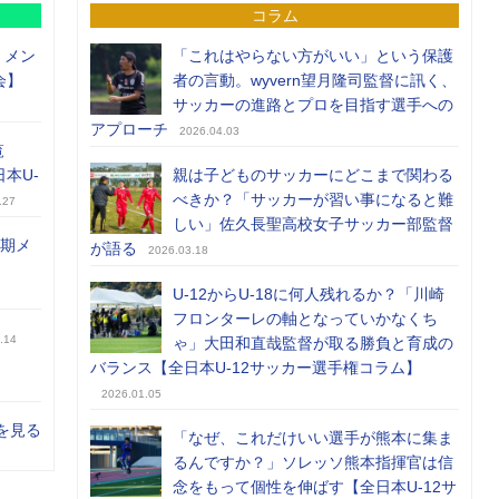
コラム
）メン
「これはやらない方がいい」という保護
会】
者の言動。wyvern望月隆司監督に訊く、
サッカーの進路とプロを目指す選手への
アプローチ
2026.04.03
覧
日本U-
親は子どものサッカーにどこまで関わる
べきか？「サッカーが習い事になると難
.27
しい」佐久長聖高校女子サッカー部監督
前期メ
が語る
2026.03.18
U-12からU-18に何人残れるか？「川崎
フロンターレの軸となっていかなくち
.14
ゃ」大田和直哉監督が取る勝負と育成の
バランス【全日本U-12サッカー選手権コラム】
2026.01.05
を見る
「なぜ、これだけいい選手が熊本に集ま
るんですか？」ソレッソ熊本指揮官は信
念をもって個性を伸ばす【全日本U-12サ