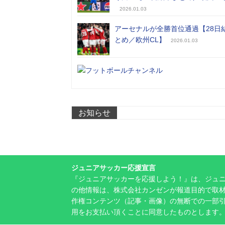
2026.01.03
アーセナルが全勝首位通過【28日
とめ／欧州CL】
2026.01.03
お知らせ
ジュニアサッカー応援宣言
『ジュニアサッカーを応援しよう！』は、ジュ
の他情報は、株式会社カンゼンが報道目的で取材
作権コンテンツ（記事・画像）の無断での一部
用をお支払い頂くことに同意したものとします