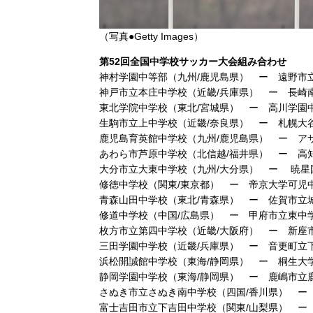
（写真●Getty Images）
第52回全国中学校サッカー大会組み合わせ
神村学園中等部（九州/鹿児島県） ー 遠野市
神戸市立本庄中学校（近畿/兵庫県） ー 長崎
東北学院中学校（東北/宮城県） ー 高川学園
生駒市立上中学校（近畿/奈良県） ー 札幌大
鹿児島育英館中学校（九州/鹿児島県） ー ア
あわら市芦原中学校（北信越/福井県） ー 高
大分市立大東中学校（九州/大分県） ー 暁星
修徳中学校（関東/東京都） ー 帝京大学可児
青森山田中学校（東北/青森県） ー 佐賀市立
修道中学校（中国/広島県） ー 甲府市立東中
枚方市立第四中学校（近畿/大阪府） ー 新座
三田学園中学校（近畿/兵庫県） ー 音更町立
浜松開誠館中学校（東海/静岡県） ー 桐生大
静岡学園中学校（東海/静岡県） ー 鹿嶋市立
さぬき市立さぬき南中学校（四国/香川県） ー
富士吉田市立下吉田中学校（関東/山梨県） ー