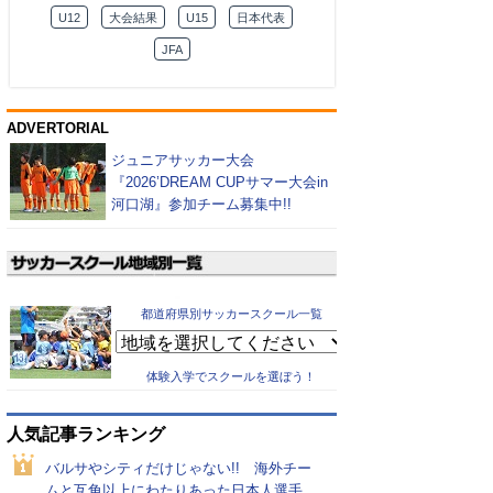
U12
大会結果
U15
日本代表
JFA
ADVERTORIAL
ジュニアサッカー大会
『2026’DREAM CUPサマー大会in
河口湖』参加チーム募集中!!
都道府県別サッカースクール一覧
体験入学でスクールを選ぼう！
人気記事ランキング
バルサやシティだけじゃない!! 海外チー
ムと互角以上にわたりあった日本人選手