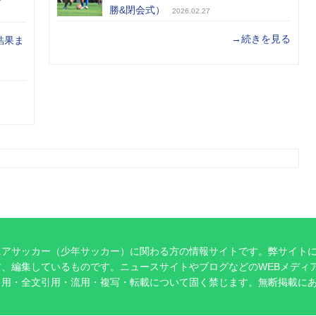
勝&閉会式）
2026.02.27
→続きを見る
結果ま
ニアサッカー（少年サッカー）に関わる方の情報サイトです。弊サイト
、編集しているものです。ニュースサイトやブログなどのWEBメディ
引用・全文引用・流用・複写・転載について固く禁じます。無断掲載に
。