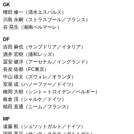
GK
権田 修一（清水エスパルス）
川島 永嗣（ストラスブール／フランス）
谷 晃生（湘南ベルマーレ）
DF
吉田 麻也（サンプドリア／イタリア）
酒井 宏樹（浦和レッズ）
冨安 健洋（アーセナル／イングランド）
長友 佑都（FC東京）
中山 雄太（ズウォレ／オランダ）
室屋 成（ハノーファー／ドイツ）
橋岡 大樹（シント＝トロイデン／ベルギー）
板倉 滉（シャルケ／ドイツ）
植田 直通（ニーム／フランス）
MF
遠藤 航（シュツットガルト／ドイツ）
守田 英正（サンタ・クララ／ポルトガル）