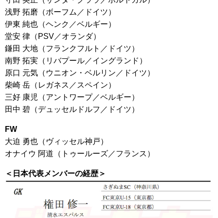
浅野 拓磨（ボーフム／ドイツ）
伊東 純也（ヘンク／ベルギー）
堂安 律（PSV／オランダ）
鎌田 大地（フランクフルト／ドイツ）
南野 拓実（リバプール／イングランド）
原口 元気（ウニオン・ベルリン／ドイツ）
柴崎 岳（レガネス／スペイン）
三好 康児（アントワープ／ベルギー）
田中 碧（デュッセルドルフ／ドイツ）
FW
大迫 勇也（ヴィッセル神戸）
オナイウ 阿道（トゥールーズ／フランス）
＜日本代表メンバーの経歴＞