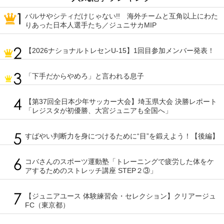
バルサやシティだけじゃない!! 海外チームと互角以上にわた
りあった日本人選手たち／ジュニサカMIP
【2026ナショナルトレセンU-15】1回目参加メンバー発表！
「下手だからやめろ」と言われる息子
【第37回全日本少年サッカー大会】埼玉県大会 決勝レポート
「レジスタが初優勝、大宮ジュニアも全国へ」
すばやい判断力を身につけるために“目”を鍛えよう！【後編】
コバさんのスポーツ運動塾「トレーニングで疲労した体をケ
アするためのストレッチ講座 STEP２③」
【ジュニアユース 体験練習会・セレクション】クリアージュ
FC（東京都）