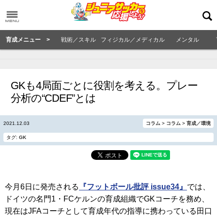
育成メニュー >
戦術／スキル
フィジカル／メディカル
メンタル
GKも4局面ごとに役割を考える。プレー
分析の“CDEF”とは
2021.12.03
コラム
>
コラム
>
育成／環境
タグ:
GK
今月6日に発売される
『フットボール批評 issue34』
では、
ドイツの名門1・FCケルンの育成組織でGKコーチを務め、
現在はJFAコーチとして育成年代の指導に携わっている田口