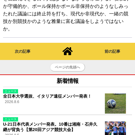
か守備的か、ボール保持かボール非保持かのようなしみっ
たれた議論には終止符を打ち、現代か非現代か、一緒の競
技か別競技かのような雅量に富む議論をしようではない
か。
次の記事
前の記事
ページの先頭へ
新着情報
ニュース
全日本大学選抜、イタリア遠征メンバー発表！
2026.8.6
ニュース
U-21日本代表メンバー発表。10番は湘南・石井久
継が背負う【第20回アジア競技大会】