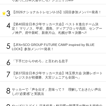
【2026ナショナルトレセンU-15】1回目参加メンバー発表！
【第40回全日本少年サッカー大会】ベスト８進出チーム決
定！ マリノス、甲府、鹿島、ディアブロッサ高田、センアー
ノ神戸、府中新町、新座片山、札幌が準々決勝へ!!
【JFA×SCO GROUP FUTURE CAMP inspired by BLUE
LOCK】参加メンバー発表！
「下手だからやめろ」と言われる息子
【第37回全日本少年サッカー大会】埼玉県大会 決勝レポート
「レジスタが初優勝、大宮ジュニアも全国へ」
サッカーで「声を出す」意味って？ 理解しておきたい声出
しの“必要感”と実践法
やっぱりスゴイ！ 日本代表・柿谷曜一朗選手が魅せる超絶の