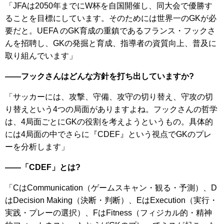
「JFAは2050年までにW杯を自国開催し、同大会で優勝す
ることを目標にしています。そのためには世界一のGKが必
要だと。UEFA のGK育成の重鎮であるフランス・フックさ
んを招聘し、GKの発掘と育成、指導者の資質向上、普及に
取り組んでいます」
――フックさんはどんな方針を打ち出していますか?
「サッカーには、攻撃、守備、攻守の切り替え、守攻の切
り替えという4つの局面がありますよね。フックさんの哲学
は、4局面ごとにGKの役割を考えようというもの。具体的
には4局面の中でさらに『CDEF』という視点でGKのプレ
ーを分析します」
――「CDEF」とは?
「CはCommunication（ゲームスキャン・観る・予測）、D
はDecision Making（決断・判断）、EはExecution（実行・
実践・プレーの選択）、FはFitness（フィジカル的・精神