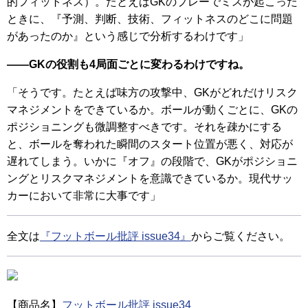
的フィットネス）。たとえばGKのプレーでミスが起こった
ときに、『予測、判断、技術、フィットネスのどこに問題
があったのか』という感じで分析するわけです」
――GKの役割も4局面ごとに変わるわけですね。
「そうです。たとえば味方の攻撃中、GKがどれだけリスク
マネジメントをできているか。ボールが動くごとに、GKの
ポジショニングも微調整すべきです。それを疎かにする
と、ボールを奪われた瞬間のスタート位置が悪く、対応が
遅れてしまう。いかに『オフ』の段階で、GKがポジショニ
ングとリスクマネジメントを意識できているか。現代サッ
カーにおいて非常に大事です」
全文は
『フットボール批評 issue34』
からご覧ください。
【商品名】
フットボール批評 issue34