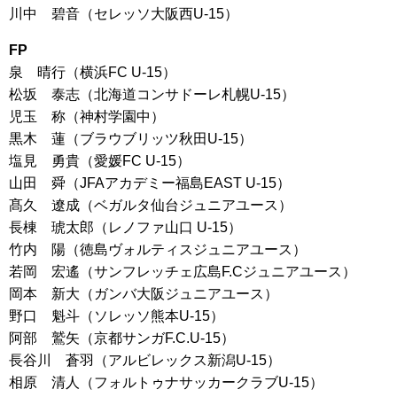
川中 碧音（セレッソ大阪西U-15）
FP
泉 晴行（横浜FC U-15）
松坂 泰志（北海道コンサドーレ札幌U-15）
児玉 称（神村学園中）
黒木 蓮（ブラウブリッツ秋田U-15）
塩見 勇貴（愛媛FC U-15）
山田 舜（JFAアカデミー福島EAST U-15）
髙久 遼成（ベガルタ仙台ジュニアユース）
長棟 琥太郎（レノファ山口 U-15）
竹内 陽（徳島ヴォルティスジュニアユース）
若岡 宏遙（サンフレッチェ広島F.Cジュニアユース）
岡本 新大（ガンバ大阪ジュニアユース）
野口 魁斗（ソレッソ熊本U-15）
阿部 鷲矢（京都サンガF.C.U-15）
長谷川 蒼羽（アルビレックス新潟U-15）
相原 清人（フォルトゥナサッカークラブU-15）