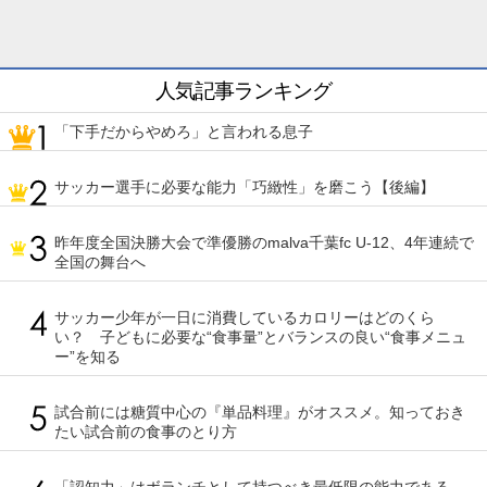
人気記事ランキング
「下手だからやめろ」と言われる息子
サッカー選手に必要な能力「巧緻性」を磨こう【後編】
昨年度全国決勝大会で準優勝のmalva千葉fc U-12、4年連続で
全国の舞台へ
サッカー少年が一日に消費しているカロリーはどのくら
い？ 子どもに必要な“食事量”とバランスの良い“食事メニュ
ー”を知る
試合前には糖質中心の『単品料理』がオススメ。知っておき
たい試合前の食事のとり方
「認知力」はボランチとして持つべき最低限の能力である。