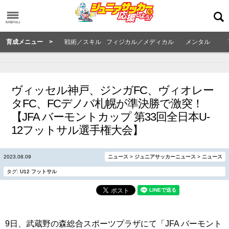
育成メニュー >
戦術／スキル
フィジカル／メディカル
メンタル
ヴィッセル神戸、ジンガFC、ヴィオレー
タFC、FCデノバ札幌が準決勝で激突！
【JFA バーモントカップ 第33回全日本U-
12フットサル選手権大会】
2023.08.09
ニュース
>
ジュニアサッカーニュース
>
ニュース
タグ:
U12
フットサル
9日、武蔵野の森総合スポーツプラザにて「JFA バーモント