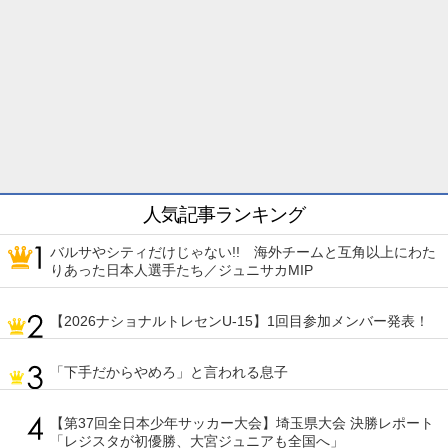
人気記事ランキング
バルサやシティだけじゃない!! 海外チームと互角以上にわた
りあった日本人選手たち／ジュニサカMIP
【2026ナショナルトレセンU-15】1回目参加メンバー発表！
「下手だからやめろ」と言われる息子
【第37回全日本少年サッカー大会】埼玉県大会 決勝レポート
「レジスタが初優勝、大宮ジュニアも全国へ」