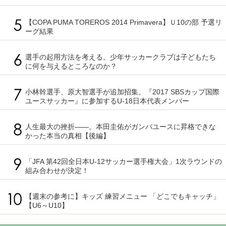
【COPA PUMA TOREROS 2014 Primavera】Ｕ10の部 予選リ
ーグ結果
選手の起用方法を考える。少年サッカークラブは子どもたち
に何を与えるところなのか？
小林幹選手、原大智選手が追加招集。『2017 SBSカップ国際
ユースサッカー』に参加するU-18日本代表メンバー
人生最大の挫折――。本田圭佑がガンバユースに昇格できな
かった本当の真相【後編】
「JFA 第42回全日本U-12サッカー選手権大会」1次ラウンドの
組み合わせが決定！
【週末の参考に】キッズ 練習メニュー 「どこでもキャッチ」
【U6～U10】