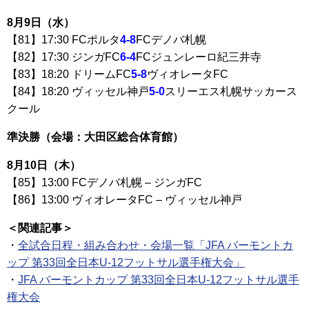
8月9日（水）
【81】17:30 FCポルタ
4-8
FCデノバ札幌
【82】17:30 ジンガFC
6-4
FCジュンレーロ紀三井寺
【83】18:20 ドリームFC
5-8
ヴィオレータFC
【84】18:20 ヴィッセル神戸
5-0
スリーエス札幌サッカース
クール
準決勝（会場：大田区総合体育館）
8月10日（木）
【85】13:00 FCデノバ札幌 – ジンガFC
【86】13:00 ヴィオレータFC – ヴィッセル神戸
＜関連記事＞
・
全試合日程・組み合わせ・会場一覧「JFA バーモントカ
ップ 第33回全日本U-12フットサル選手権大会」
・
JFA バーモントカップ 第33回全日本U-12フットサル選手
権大会