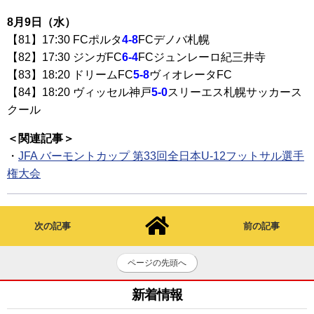
8月9日（水）
【81】17:30 FCポルタ
4-8
FCデノバ札幌
【82】17:30 ジンガFC
6-4
FCジュンレーロ紀三井寺
【83】18:20 ドリームFC
5-8
ヴィオレータFC
【84】18:20 ヴィッセル神戸
5-0
スリーエス札幌サッカース
クール
＜関連記事＞
・
JFA バーモントカップ 第33回全日本U-12フットサル選手
権大会
次の記事
前の記事
ページの先頭へ
新着情報