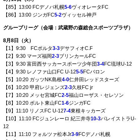
【85】13:00 FCデノバ札幌
5-6
ヴィオレータFC
【86】13:00 ジンガFC
5-2
ヴィッセル神戸
グループリーグ（会場：武蔵野の森総合スポーツプラザ）
8月8日（火）
【1】9:30 FCポルタ
3-3
デサフィオC.F
【2】9:30 マーズ福岡
2-3
ブリンカールFC
【3】9:30 富田西サッカースポーツ少年団
3-4
FC琉球U-12
【4】9:30 レノファ山口FC U-12
5-5
FCバロン
【5】10:20 ガッツNK島根
4-0
仁井田レッドスターズ
【6】10:20 甲府レジェンズ
2-3
久枝FC jr
【7】10:20 メッセ宮城FC
2-5
福山ローザス・セレソン
【8】10:20 ボルト東山FC
1-6
ジンガFC
【9】11:10 リノスFC U-12
7-4
東根キッカーズ
【10】11:10 FCジュンレーロ 紀三井寺
10-3
パレイストラU-
12
【11】11:10 フォルツァ松本Jr
3-9
FCデノバ札幌