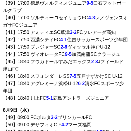
【39】17:00 徳島ヴォルティスジュニア
9-5
口石フットボー
ルクラブ
【40】17:00 ソルティーロセイリョウFC
4-3
レノヴェンスオ
ガサFCジュニア
【41】17:50 アミティエSC草津
3-2
FCソレアーダ高知
【42】17:50 西濃シティFC
4-1
住吉サッカースポーツ少年団
【43】17:50 プレジャーSC
2-8
ヴィッセル神戸U-12
【44】17:50 ヴィオレータFC
9-5
加茂南蒲SCクラージュ
【45】18:40 フウガドールすみだエッグス
2-3
Jフィールド
津山FC
【46】18:40 スフォンダーレSS
7-5
五戸すずかけSC U-12
【47】18:40 アグレミーナ浜松U-12
6-2
清水FCスポーツ少
年団
【48】18:40 川上FC
5-1
鹿島アントラーズジュニア
8月9日（水）
【49】09:00 FCポルタ
3-2
ブリンカールFC
【50】09:00 デサフィオC.F
4-2
マーズ福岡