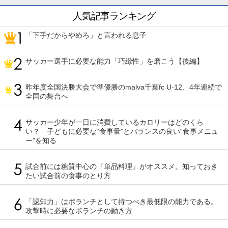
人気記事ランキング
「下手だからやめろ」と言われる息子
サッカー選手に必要な能力「巧緻性」を磨こう【後編】
昨年度全国決勝大会で準優勝のmalva千葉fc U-12、4年連続で
全国の舞台へ
サッカー少年が一日に消費しているカロリーはどのくら
い？ 子どもに必要な“食事量”とバランスの良い“食事メニュ
ー”を知る
試合前には糖質中心の『単品料理』がオススメ。知っておき
たい試合前の食事のとり方
「認知力」はボランチとして持つべき最低限の能力である。
攻撃時に必要なボランチの動き方