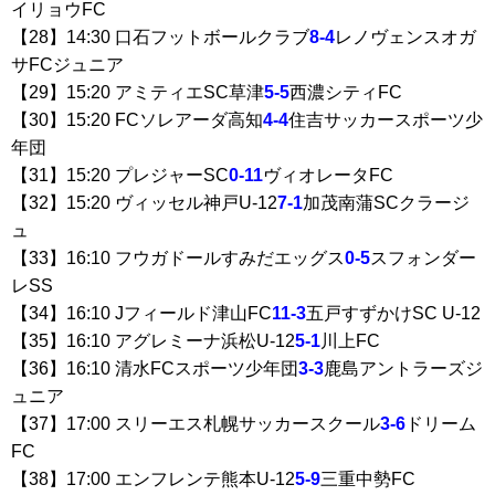
イリョウFC
【28】14:30 口石フットボールクラブ
8-4
レノヴェンスオガ
サFCジュニア
【29】15:20 アミティエSC草津
5-5
西濃シティFC
【30】15:20 FCソレアーダ高知
4-4
住吉サッカースポーツ少
年団
【31】15:20 プレジャーSC
0-11
ヴィオレータFC
【32】15:20 ヴィッセル神戸U-12
7-1
加茂南蒲SCクラージ
ュ
【33】16:10 フウガドールすみだエッグス
0-5
スフォンダー
レSS
【34】16:10 Jフィールド津山FC
11-3
五戸すずかけSC U-12
【35】16:10 アグレミーナ浜松U-12
5-1
川上FC
【36】16:10 清水FCスポーツ少年団
3-3
鹿島アントラーズジ
ュニア
【37】17:00 スリーエス札幌サッカースクール
3-6
ドリーム
FC
【38】17:00 エンフレンテ熊本U-12
5-9
三重中勢FC