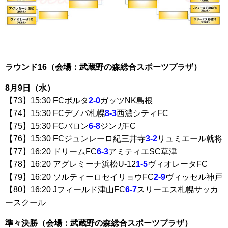
ラウンド16（会場：武蔵野の森総合スポーツプラザ）
8月9日（水）
【73】15:30 FCポルタ
2-0
ガッツNK島根
【74】15:30 FCデノバ札幌
8-3
西濃シティFC
【75】15:30 FCバロン
6-8
ジンガFC
【76】15:30 FCジュンレーロ紀三井寺
3-2
リュミエール就将
【77】16:20 ドリームFC
6-3
アミティエSC草津
【78】16:20 アグレミーナ浜松U-12
1-5
ヴィオレータFC
【79】16:20 ソルティーロセイリョウFC
2-9
ヴィッセル神戸
【80】16:20 Jフィールド津山FC
6-7
スリーエス札幌サッカ
ースクール
準々決勝（会場：武蔵野の森総合スポーツプラザ）