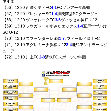
少年団
【66】12:20 西濃シティFC
4-1
FCソレアーダ高知
【67】12:20 プレジャーSC
1-4
加茂南蒲SCクラージュ
【68】12:20 ヴィオレータFC
3-6
ヴィッセル神戸U-12
【69】13:10 フウガドールすみだエッグス
1-4
五戸すずかけ
SC U-12
【70】13:10 スフォンダーレSS
1-7
Jフィールド津山FC
【71】13:10 アグレミーナ浜松U-12
3-4
鹿島アントラーズジ
ュニア
【72】13:10 川上FC
2-8
清水FCスポーツ少年団