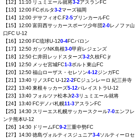
【12】11:10 リュミエール就将
3-2
アスランFC
【13】12:00 FCポルタ
3-2
マーズ福岡
【14】12:00 デサフィオC.F
2-5
ブリンカールFC
【15】12:00 富田西サッカースポーツ少年団
2-0
レノファ山
口FC U-12
【16】12:00 FC琉球U-12
0-4
FCバロン
【17】12:50 ガッツNK島根
3-0
甲府レジェンズ
【18】12:50 仁井田レッドスターズ
3-2
久枝FC jr
【19】12:50 メッセ宮城FC
1-3
ボルト東山FC
【20】12:50 福山ローザス・セレソン
4-12
ジンガFC
【21】13:40 リノスFC U-12
2-2
FCジュンレーロ 紀三井寺
【22】13:40 東根キッカーズ
5-12
パレイストラU-12
【23】13:40 フォルツァ松本Jr
2-3
リュミエール就将
【24】13:40 FCデノバ札幌
11-3
アスランFC
【25】14:30 スリーエス札幌サッカースクール
7-0
エンフレ
ンテ熊本U-12
【26】14:30 ドリームFC
9-2
三重中勢FC
【27】14:30 徳島ヴォルティスジュニア
3-4
ソルティーロセ