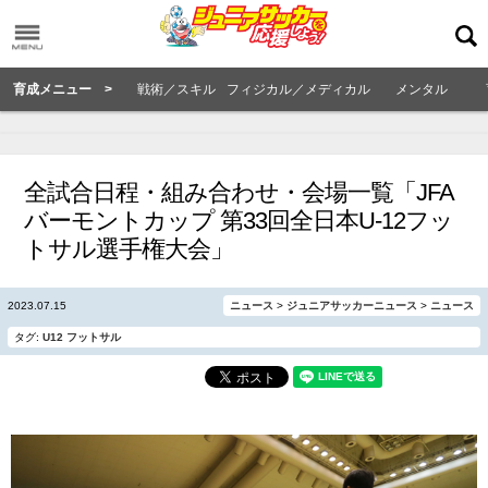
育成メニュー >
戦術／スキル
フィジカル／メディカル
メンタル
全試合日程・組み合わせ・会場一覧「JFA
バーモントカップ 第33回全日本U-12フッ
トサル選手権大会」
2023.07.15
ニュース
>
ジュニアサッカーニュース
>
ニュース
タグ:
U12
フットサル