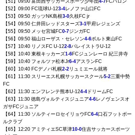
【51】09:00 富田西サッカースポーツ少年団
4-7
FCバロン
【52】09:00 FC琉球U-12
3-4
レノファ山口FC
【53】09:50 ガッツNK島根
3-0
久枝FC jr
【54】09:50 仁井田レッドスターズ
3-1
甲府レジェンズ
【55】09:50 メッセ宮城FC
0-7
ジンガFC
【56】09:50 福山ローザス・セレソン
4-6
ボルト東山FC
【57】10:40 リノスFC U-12
2-8
パレイストラU-12
【58】10:40 東根キッカーズ
1-6
FCジュンレーロ 紀三井寺
【59】10:40 フォルツァ松本Jr
6-4
アスランFC
【60】10:40 FCデノバ札幌
2-2
リュミエール就将
【61】11:30 スリーエス札幌サッカースクール
5-2
三重中勢
FC
【62】11:30 エンフレンテ熊本U-12
4-4
ドリームFC
【63】11:30 徳島ヴォルティスジュニア
4-6
レノヴェンスオ
ガサFCジュニア
【64】11:30 ソルティーロセイリョウFC
6-4
口石フットボー
ルクラブ
【65】12:20 アミティエSC草津
10-0
住吉サッカースポーツ