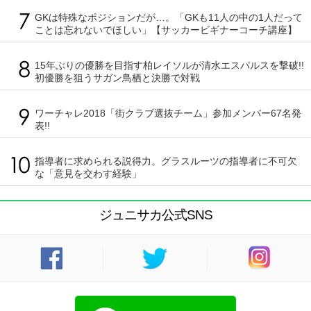
GKは特殊なポジションだが…。「GKも11人の中の1人だって
ことは忘れないでほしい」【サッカービギナーコーチ講座】
15年ぶりの優勝を目指す柏レイソルが清水エスパルスを撃破!!
初優勝を狙うサガン鳥栖と決勝で対戦
ワーチャレ2018「街クラブ選抜チーム」参加メンバー67名発
表!!
指導者に求められる説得力。グラスルーツの指導者に不可欠
な「意見を交わす経験」
ジュニサカ公式SNS