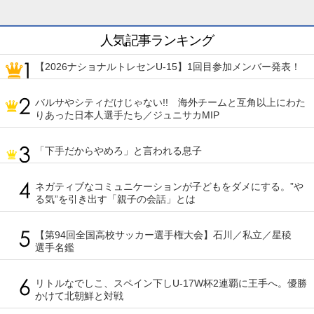
人気記事ランキング
【2026ナショナルトレセンU-15】1回目参加メンバー発表！
バルサやシティだけじゃない!! 海外チームと互角以上にわた
りあった日本人選手たち／ジュニサカMIP
「下手だからやめろ」と言われる息子
ネガティブなコミュニケーションが子どもをダメにする。”や
る気”を引き出す「親子の会話」とは
【第94回全国高校サッカー選手権大会】石川／私立／星稜
選手名鑑
リトルなでしこ、スペイン下しU-17W杯2連覇に王手へ。優勝
かけて北朝鮮と対戦