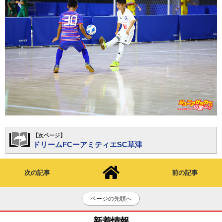
【次ページ】
ドリームFCーアミティエSC草津
次の記事
前の記事
ページの先頭へ
新着情報