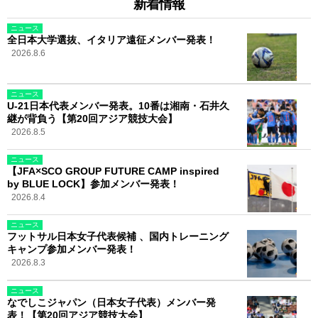
新着情報
ニュース
全日本大学選抜、イタリア遠征メンバー発表！
2026.8.6
ニュース
U-21日本代表メンバー発表。10番は湘南・石井久
継が背負う【第20回アジア競技大会】
2026.8.5
ニュース
【JFA×SCO GROUP FUTURE CAMP inspired
by BLUE LOCK】参加メンバー発表！
2026.8.4
ニュース
フットサル日本女子代表候補 、国内トレーニング
キャンプ参加メンバー発表！
2026.8.3
ニュース
なでしこジャパン（日本女子代表）メンバー発
表！【第20回アジア競技大会】