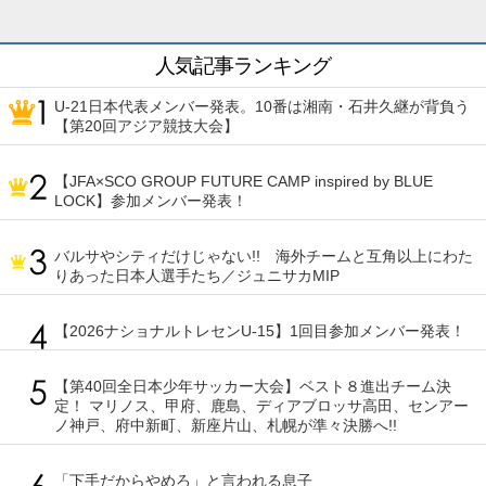
人気記事ランキング
U-21日本代表メンバー発表。10番は湘南・石井久継が背負う
【第20回アジア競技大会】
【JFA×SCO GROUP FUTURE CAMP inspired by BLUE
LOCK】参加メンバー発表！
バルサやシティだけじゃない!! 海外チームと互角以上にわた
りあった日本人選手たち／ジュニサカMIP
【2026ナショナルトレセンU-15】1回目参加メンバー発表！
【第40回全日本少年サッカー大会】ベスト８進出チーム決
定！ マリノス、甲府、鹿島、ディアブロッサ高田、センアー
ノ神戸、府中新町、新座片山、札幌が準々決勝へ!!
「下手だからやめろ」と言われる息子