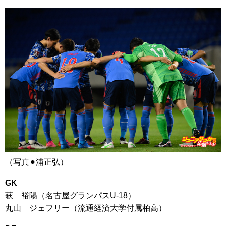
（写真⚫︎浦正弘）
GK
萩 裕陽（名古屋グランパスU-18）
丸山 ジェフリー（流通経済大学付属柏高）