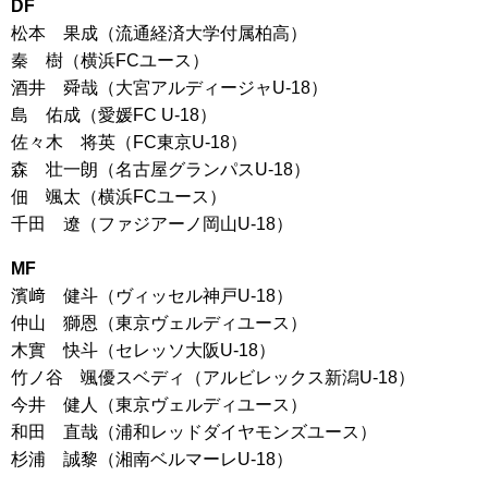
DF
松本 果成（流通経済大学付属柏高）
秦 樹（横浜FCユース）
酒井 舜哉（大宮アルディージャU-18）
島 佑成（愛媛FC U-18）
佐々木 将英（FC東京U-18）
森 壮一朗（名古屋グランパスU-18）
佃 颯太（横浜FCユース）
千田 遼（ファジアーノ岡山U-18）
MF
濱﨑 健斗（ヴィッセル神戸U-18）
仲山 獅恩（東京ヴェルディユース）
木實 快斗（セレッソ大阪U-18）
竹ノ谷 颯優スベディ（アルビレックス新潟U-18）
今井 健人（東京ヴェルディユース）
和田 直哉（浦和レッドダイヤモンズユース）
杉浦 誠黎（湘南ベルマーレU-18）