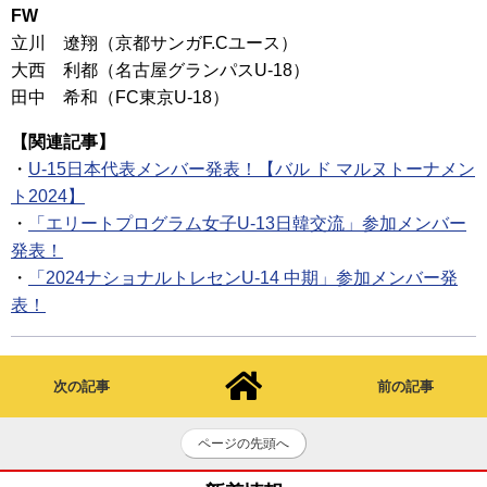
FW
立川 遼翔（京都サンガF.Cユース）
大西 利都（名古屋グランパスU-18）
田中 希和（FC東京U-18）
【関連記事】
・
U-15日本代表メンバー発表！【バル ド マルヌトーナメン
ト2024】
・
「エリートプログラム女子U-13日韓交流」参加メンバー
発表！
・
「2024ナショナルトレセンU-14 中期」参加メンバー発
表！
次の記事
前の記事
ページの先頭へ