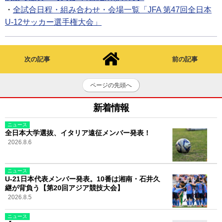
・
全試合日程・組み合わせ・会場一覧「JFA 第47回全日本
U-12サッカー選手権大会」
次の記事
前の記事
ページの先頭へ
新着情報
ニュース
全日本大学選抜、イタリア遠征メンバー発表！
2026.8.6
ニュース
U-21日本代表メンバー発表。10番は湘南・石井久
継が背負う【第20回アジア競技大会】
2026.8.5
ニュース