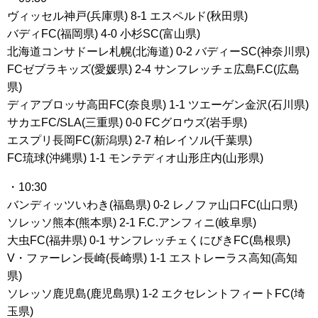
ヴィッセル神戸(兵庫県) 8-1 エスペルド(秋田県)
バディFC(福岡県) 4-0 小杉SC(富山県)
北海道コンサドーレ札幌(北海道) 0-2 バディーSC(神奈川県)
FCゼブラキッズ(愛媛県) 2-4 サンフレッチェ広島F.C(広島
県)
ディアブロッサ高田FC(奈良県) 1-1 ツエーゲン金沢(石川県)
サカエFC/SLA(三重県) 0-0 FCグロウズ(岩手県)
エスプリ長岡FC(新潟県) 2-7 柏レイソル(千葉県)
FC琉球(沖縄県) 1-1 モンテディオ山形庄内(山形県)
・10:30
バンディッツいわき(福島県) 0-2 レノファ山口FC(山口県)
ソレッソ熊本(熊本県) 2-1 F.C.アンフィニ(岐阜県)
大虫FC(福井県) 0-1 サンフレッチェくにびきFC(島根県)
V・ファーレン長崎(長崎県) 1-1 エストレーラス高知(高知
県)
ソレッソ鹿児島(鹿児島県) 1-2 エクセレントフィートFC(埼
玉県)