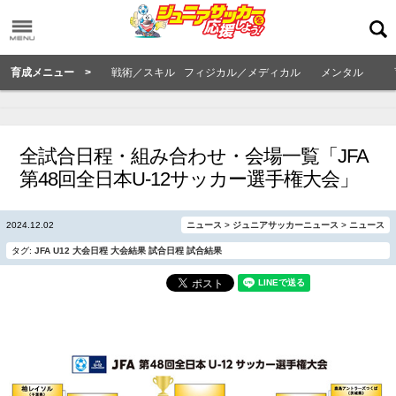
育成メニュー >
戦術／スキル
フィジカル／メディカル
メンタル
全試合日程・組み合わせ・会場一覧「JFA
第48回全日本U-12サッカー選手権大会」
2024.12.02
ニュース
>
ジュニアサッカーニュース
>
ニュース
タグ:
JFA
U12
大会日程
大会結果
試合日程
試合結果