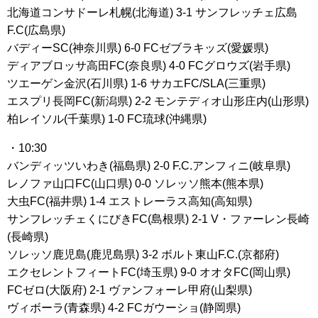
北海道コンサドーレ札幌(北海道) 3-1 サンフレッチェ広島
F.C(広島県)
バディーSC(神奈川県) 6-0 FCゼブラキッズ(愛媛県)
ディアブロッサ高田FC(奈良県) 4-0 FCグロウズ(岩手県)
ツエーゲン金沢(石川県) 1-6 サカエFC/SLA(三重県)
エスプリ長岡FC(新潟県) 2-2 モンテディオ山形庄内(山形県)
柏レイソル(千葉県) 1-0 FC琉球(沖縄県)
・10:30
バンディッツいわき(福島県) 2-0 F.C.アンフィニ(岐阜県)
レノファ山口FC(山口県) 0-0 ソレッソ熊本(熊本県)
大虫FC(福井県) 1-4 エストレーラス高知(高知県)
サンフレッチェくにびきFC(島根県) 2-1 V・ファーレン長崎
(長崎県)
ソレッソ鹿児島(鹿児島県) 3-2 ボルト東山F.C.(京都府)
エクセレントフィートFC(埼玉県) 9-0 オオタFC(岡山県)
FCゼロ(大阪府) 2-1 ヴァンフォーレ甲府(山梨県)
ヴィボーラ(青森県) 4-2 FCガウーショ(静岡県)