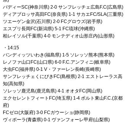
バディーSC(神奈川県) 2-0 サンフレッチェ広島F.C(広島県)
ディアブロッサ高田FC(奈良県) 1-1 サカエFC/SLA(三重県)
ツエーゲン金沢(石川県) 2-0 FCグロウズ(岩手県)
エスプリ長岡FC(新潟県) 5-1 FC琉球(沖縄県)
柏レイソル(千葉県) 4-0 モンテディオ山形庄内(山形県)
・14:15
バンディッツいわき(福島県) 1-5 ソレッソ熊本(熊本県)
レノファ山口FC(山口県) 6-0 F.C.アンフィニ(岐阜県)
大虫FC(福井県) 0-1 V・ファーレン長崎(長崎県)
サンフレッチェくにびきFC(島根県) 2-1 エストレーラス高
知(高知県)
ソレッソ鹿児島(鹿児島県) 4-1 オオタFC(岡山県)
エクセレントフィートFC(埼玉県) 1-4 ボルト東山F.C.(京都
府)
FCゼロ(大阪府) 3-0 FCガウーショ(静岡県)
ヴィボーラ(青森県) 0-1 ヴァンフォーレ甲府(山梨県)