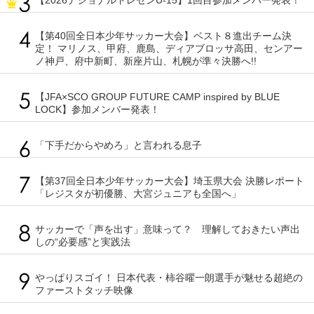
【2026ナショナルトレセンU-15】1回目参加メンバー発表！
【第40回全日本少年サッカー大会】ベスト８進出チーム決
定！ マリノス、甲府、鹿島、ディアブロッサ高田、センアー
ノ神戸、府中新町、新座片山、札幌が準々決勝へ!!
【JFA×SCO GROUP FUTURE CAMP inspired by BLUE
LOCK】参加メンバー発表！
「下手だからやめろ」と言われる息子
【第37回全日本少年サッカー大会】埼玉県大会 決勝レポート
「レジスタが初優勝、大宮ジュニアも全国へ」
サッカーで「声を出す」意味って？ 理解しておきたい声出
しの“必要感”と実践法
やっぱりスゴイ！ 日本代表・柿谷曜一朗選手が魅せる超絶の
ファーストタッチ映像