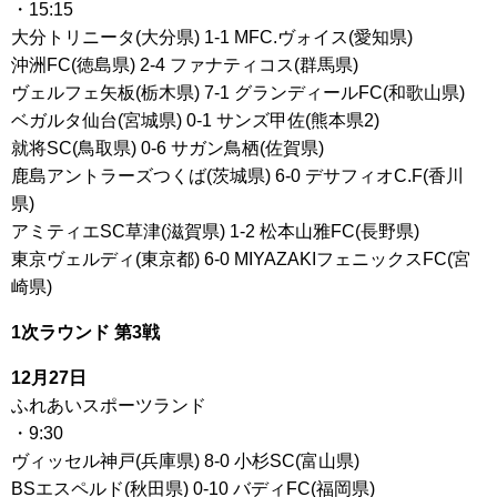
・15:15
大分トリニータ(大分県) 1-1 MFC.ヴォイス(愛知県)
沖洲FC(徳島県) 2-4 ファナティコス(群馬県)
ヴェルフェ矢板(栃木県) 7-1 グランディールFC(和歌山県)
ベガルタ仙台(宮城県) 0-1 サンズ甲佐(熊本県2)
就将SC(鳥取県) 0-6 サガン鳥栖(佐賀県)
鹿島アントラーズつくば(茨城県) 6-0 デサフィオC.F(香川
県)
アミティエSC草津(滋賀県) 1-2 松本山雅FC(長野県)
東京ヴェルディ(東京都) 6-0 MIYAZAKIフェニックスFC(宮
崎県)
1次ラウンド 第3戦
12月27日
ふれあいスポーツランド
・9:30
ヴィッセル神戸(兵庫県) 8-0 小杉SC(富山県)
BSエスペルド(秋田県) 0-10 バディFC(福岡県)