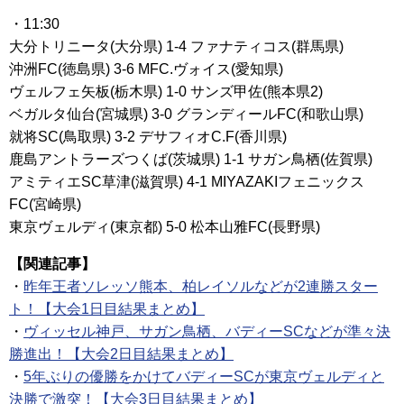
・11:30
大分トリニータ(大分県) 1-4 ファナティコス(群馬県)
沖洲FC(徳島県) 3-6 MFC.ヴォイス(愛知県)
ヴェルフェ矢板(栃木県) 1-0 サンズ甲佐(熊本県2)
ベガルタ仙台(宮城県) 3-0 グランディールFC(和歌山県)
就将SC(鳥取県) 3-2 デサフィオC.F(香川県)
鹿島アントラーズつくば(茨城県) 1-1 サガン鳥栖(佐賀県)
アミティエSC草津(滋賀県) 4-1 MIYAZAKIフェニックス
FC(宮崎県)
東京ヴェルディ(東京都) 5-0 松本山雅FC(長野県)
【関連記事】
・
昨年王者ソレッソ熊本、柏レイソルなどが2連勝スター
ト！【大会1日目結果まとめ】
・
ヴィッセル神戸、サガン鳥栖、バディーSCなどが準々決
勝進出！【大会2日目結果まとめ】
・
5年ぶりの優勝をかけてバディーSCが東京ヴェルディと
決勝で激突！【大会3日目結果まとめ】