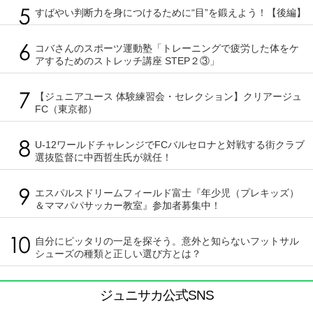
すばやい判断力を身につけるために“目”を鍛えよう！【後編】
コバさんのスポーツ運動塾「トレーニングで疲労した体をケ
アするためのストレッチ講座 STEP２③」
【ジュニアユース 体験練習会・セレクション】クリアージュ
FC（東京都）
U-12ワールドチャレンジでFCバルセロナと対戦する街クラブ
選抜監督に中西哲生氏が就任！
エスパルスドリームフィールド富士『年少児（プレキッズ）
＆ママパパサッカー教室』参加者募集中！
自分にピッタリの一足を探そう。意外と知らないフットサル
シューズの種類と正しい選び方とは？
ジュニサカ公式SNS