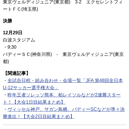
東京ヴェルディジュニア(東京都) 3-2 エクセレントフィ
ートＦＣ(埼玉県)
決勝
12月29日
白波スタジアム
・9:30
バディーＳＣ(神奈川県) - 東京ヴェルディジュニア(東京
都)
【関連記事】
・
全試合日程・組み合わせ・会場一覧「JFA 第48回全日本
U-12サッカー選手権大会」
・
昨年王者ソレッソ熊本、柏レイソルなどが2連勝スター
ト！【大会1日目結果まとめ】
・
ヴィッセル神戸、サガン鳥栖、バディーSCなどが準々決
勝進出！【大会2日目結果まとめ】