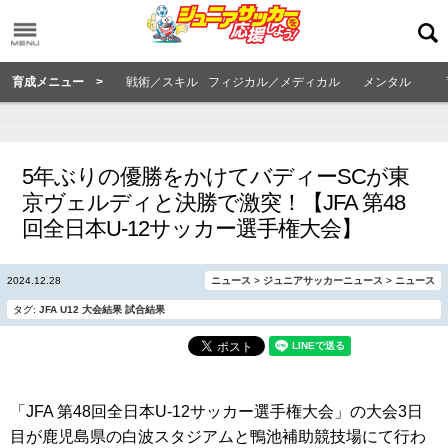
育成メニュー >
戦術／スキル
フィジカル／メディカル
メンタル
5年ぶりの優勝をかけてバディーSCが東
京ヴェルディと決勝で激突！【JFA 第48
回全日本U-12サッカー選手権大会】
2024.12.28
ニュース
>
ジュニアサッカーニュース
>
ニュース
タグ:
JFA
U12
大会結果
試合結果
「JFA 第48回全日本U-12サッカー選手権大会」の大会3日
目が鹿児島県の白波スタジアムと鴨池補助競技場にて行わ