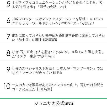
ネガティブなコミュニケーションが子どもをダメにする。”や
る気”を引き出す「親子の会話」とは
川崎フロンターレがマンチェスターシティを撃破！ U-12ジュ
ニアサッカーワールドチャレンジ2016ベスト4が決定！
絶対に知っておきたい熱中症対策!! 夏本番前に確認しておきた
い『熱中症』に関する記事8選
なぜ“石川直宏”は人を惹きつけるのか。今季での引退を決意し
た“ミスター東京”の少年時代
守備のスペシャリスト対談！ 日本人が「マンツーマン」では
なく「ゾーン」が合っている理由
一人の力では限界があるGKメンタルの向上。育むのは仲間と
コーチの支えだ【5月特集】
ジュニサカ公式SNS