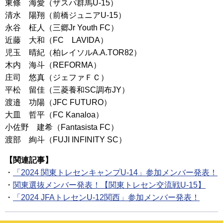
東條 海愛（ザスパ群馬U-15）
清水 陽翔（前橋ジュニアU-15）
永谷 柾人（三郷Jr Youth FC）
近藤 大和（FC LAVIDA）
児玉 晴紀（柏レイソルA.A.TOR82）
木内 海斗（REFORMA）
庄司 悠真（ジェファＦＣ）
平松 留佳（三菱養和SC調布JY）
渡邉 功陽（JFC FUTURO）
大皿 哲平（FC Kanaloa）
小佐野 建希（Fantasista FC）
渡部 絢斗（FUJI INFINITY SC）
【関連記事】
・
「2024 関東トレセンキャンプU-14」参加メンバー発表！
・
関東選抜メンバー発表！【関東トレセン交流戦U-15】
・
「2024 JFAトレセンU-12関西」参加メンバー発表！