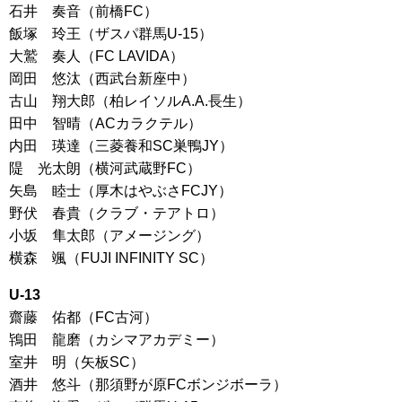
石井 奏音（前橋FC）
飯塚 玲王（ザスパ群馬U-15）
大鷲 奏人（FC LAVIDA）
岡田 悠汰（西武台新座中）
古山 翔大郎（柏レイソルA.A.長生）
田中 智晴（ACカラクテル）
内田 瑛達（三菱養和SC巣鴨JY）
隄 光太朗（横河武蔵野FC）
矢島 睦士（厚木はやぶさFCJY）
野伏 春貴（クラブ・テアトロ）
小坂 隼太郎（アメージング）
横森 颯（FUJI INFINITY SC）
U-13
齋藤 佑都（FC古河）
鴇田 龍磨（カシマアカデミー）
室井 明（矢板SC）
酒井 悠斗（那須野が原FCボンジボーラ）