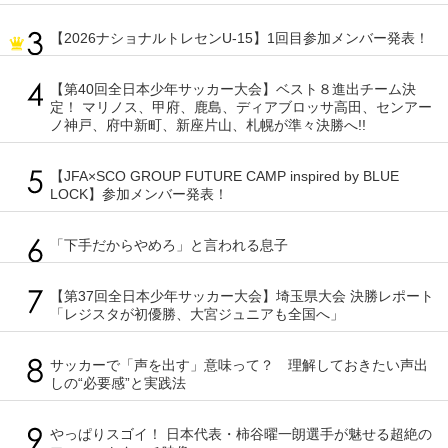
【2026ナショナルトレセンU-15】1回目参加メンバー発表！
【第40回全日本少年サッカー大会】ベスト８進出チーム決
定！ マリノス、甲府、鹿島、ディアブロッサ高田、センアー
ノ神戸、府中新町、新座片山、札幌が準々決勝へ!!
【JFA×SCO GROUP FUTURE CAMP inspired by BLUE
LOCK】参加メンバー発表！
「下手だからやめろ」と言われる息子
【第37回全日本少年サッカー大会】埼玉県大会 決勝レポート
「レジスタが初優勝、大宮ジュニアも全国へ」
サッカーで「声を出す」意味って？ 理解しておきたい声出
しの“必要感”と実践法
やっぱりスゴイ！ 日本代表・柿谷曜一朗選手が魅せる超絶の