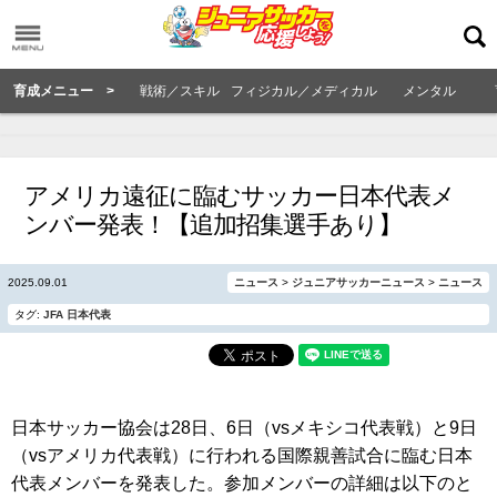
育成メニュー >
戦術／スキル
フィジカル／メディカル
メンタル
アメリカ遠征に臨むサッカー日本代表メ
ンバー発表！【追加招集選手あり】
2025.09.01
ニュース
>
ジュニアサッカーニュース
>
ニュース
タグ:
JFA
日本代表
日本サッカー協会は28日、6日（vsメキシコ代表戦）と9日
（vsアメリカ代表戦）に行われる国際親善試合に臨む日本
代表メンバーを発表した。参加メンバーの詳細は以下のと