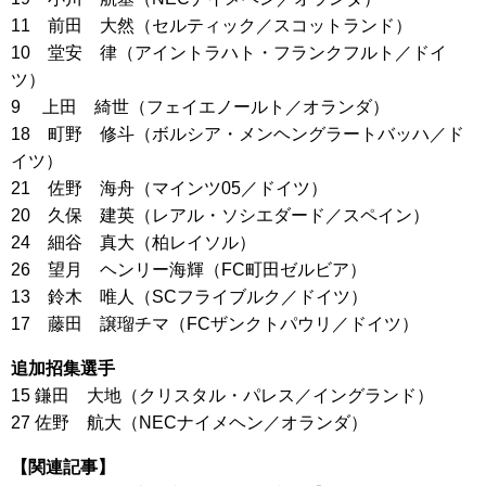
11 前田 大然（セルティック／スコットランド）
10 堂安 律（アイントラハト・フランクフルト／ドイ
ツ）
9 上田 綺世（フェイエノールト／オランダ）
18 町野 修斗（ボルシア・メンヘングラートバッハ／ド
イツ）
21 佐野 海舟（マインツ05／ドイツ）
20 久保 建英（レアル・ソシエダード／スペイン）
24 細谷 真大（柏レイソル）
26 望月 ヘンリー海輝（FC町田ゼルビア）
13 鈴木 唯人（SCフライブルク／ドイツ）
17 藤田 譲瑠チマ（FCザンクトパウリ／ドイツ）
追加招集選手
15 鎌田 大地（クリスタル・パレス／イングランド）
27 佐野 航大（NECナイメヘン／オランダ）
【関連記事】