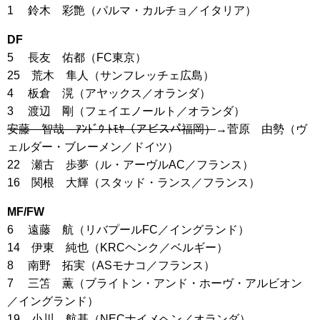
1 鈴木 彩艶（パルマ・カルチョ／イタリア）
DF
5 長友 佑都（FC東京）
25 荒木 隼人（サンフレッチェ広島）
4 板倉 滉（アヤックス／オランダ）
3 渡辺 剛（フェイエノールト／オランダ）
安藤 智哉 ｱﾝﾄﾞｳ ﾄﾓﾔ（アビスパ福岡）
→菅原 由勢（ヴ
ェルダー・ブレーメン／ドイツ）
22 瀬古 歩夢（ル・アーヴルAC／フランス）
16 関根 大輝（スタッド・ランス／フランス）
MF/FW
6 遠藤 航（リバプールFC／イングランド）
14 伊東 純也（KRCヘンク／ベルギー）
8 南野 拓実（ASモナコ／フランス）
7 三笘 薫（ブライトン・アンド・ホーヴ・アルビオン
／イングランド）
19 小川 航基（NECナイメヘン／オランダ）