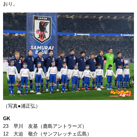
おり。
（写真●浦正弘）
GK
23 早川 友基（鹿島アントラーズ）
12 大迫 敬介（サンフレッチェ広島）