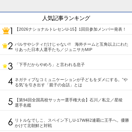
人気記事ランキング
【2026ナショナルトレセンU-15】1回目参加メンバー発表！
バルサやシティだけじゃない!! 海外チームと互角以上にわた
りあった日本人選手たち／ジュニサカMIP
「下手だからやめろ」と言われる息子
ネガティブなコミュニケーションが子どもをダメにする。”や
る気”を引き出す「親子の会話」とは
【第94回全国高校サッカー選手権大会】石川／私立／星稜
選手名鑑
リトルなでしこ、スペイン下しU-17W杯2連覇に王手へ。優勝
かけて北朝鮮と対戦