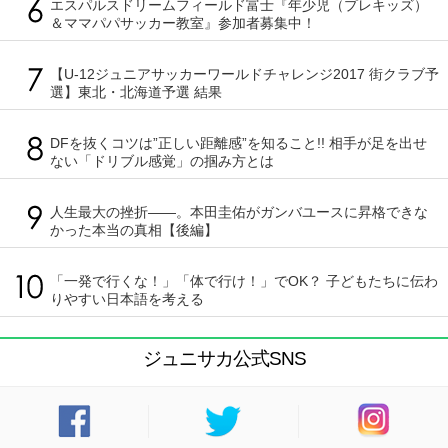
エスパルスドリームフィールド富士『年少児（プレキッズ）
＆ママパパサッカー教室』参加者募集中！
【U-12ジュニアサッカーワールドチャレンジ2017 街クラブ予
選】東北・北海道予選 結果
DFを抜くコツは”正しい距離感”を知ること!! 相手が足を出せ
ない「ドリブル感覚」の掴み方とは
人生最大の挫折――。本田圭佑がガンバユースに昇格できな
かった本当の真相【後編】
「一発で行くな！」「体で行け！」でOK？ 子どもたちに伝わ
りやすい日本語を考える
ジュニサカ公式SNS