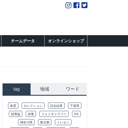
チームデータ
オンラインショップ
tag
地域
ワード
食育
セレクション
試合結果
千葉県
指導論
栄養
フォトギャラリー
GK
神奈川県
東京都
トレセン