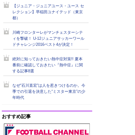
【ジュニア・ジュニアユース・ユース セ
レクション】早稲田ユナイテッド（東京
都）
川崎フロンターレがマンチェスターシテ
ィを撃破！ U-12ジュニアサッカーワール
ドチャレンジ2016ベスト4が決定！
絶対に知っておきたい熱中症対策!! 夏本
番前に確認しておきたい『熱中症』に関
する記事8選
なぜ“石川直宏”は人を惹きつけるのか。今
季での引退を決意した“ミスター東京”の少
年時代
おすすめ記事