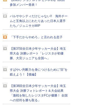
【2026ナショナルトレセンU-15】1回目
参加メンバー発表！
バルサやシティだけじゃない!! 海外チー
ムと互角以上にわたりあった日本人選手
たち／ジュニサカMIP
「下手だからやめろ」と言われる息子
【第37回全日本少年サッカー大会】埼玉
県大会 決勝レポート「レジスタが初優
勝、大宮ジュニアも全国へ」
すばやい判断力を身につけるために“目”を
鍛えよう！【後編】
【第38回全日本少年サッカー大会】埼玉
県大会 決勝フォトレポート＆大会結果
「激戦を制したレジスタFCが優勝！ 全国
への切符を勝ち取る」