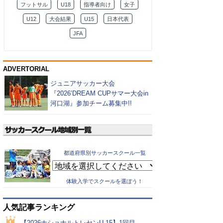
フットサル
U18
指導者向け
女子
U12
大会結果
U15
日本代表
JFA
ADVERTORIAL
ジュニアサッカー大会
『2026’DREAM CUPサマー大会in
河口湖』参加チーム募集中!!
都道府県別サッカースクール一覧
体験入学でスクールを選ぼう！
人気記事ランキング