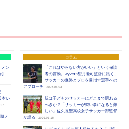
コラム
）メン
「これはやらない方がいい」という保護
会】
者の言動。wyvern望月隆司監督に訊く、
サッカーの進路とプロを目指す選手への
アプローチ
2026.04.03
覧
日本U-
親は子どものサッカーにどこまで関わる
べきか？「サッカーが習い事になると難
.27
しい」佐久長聖高校女子サッカー部監督
前期メ
が語る
2026.03.18