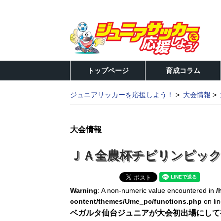
トップページ
育成コラム
ジュニアサッカーを応援しよう！
大会情報
大会情報
ＪＡ全農杯チビリンピック
Warning
: A non-numeric value encountered in
/
content/themes/Ume_pc/functions.php
on li
ベガルタ仙台ジュニアが大会初出場にして