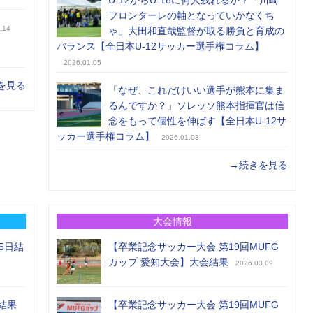
U-12からU-18に何人残れるか？「川崎
フロンターレの軸となっていかなくち
.14
ゃ」大田和直哉監督が取る勝負と育成の
バランス【全日本U-12サッカー選手権コラム】
2026.01.05
を見る
「なぜ、これだけいい選手が熊本に集ま
るんですか？」ソレッソ熊本指揮官は信
念をもって個性を伸ばす【全日本U-12サ
ッカー選手権コラム】
2026.01.03
→続きを見る
大会情報
5日結
【卒業記念サッカー大会 第19回MUFG
カップ 愛知大会】大会結果
2026.03.09
結果
【卒業記念サッカー大会 第19回MUFG