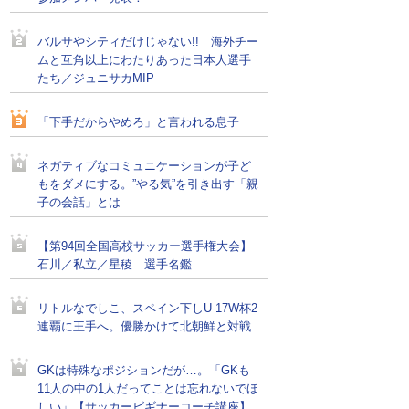
バルサやシティだけじゃない!! 海外チー
ムと互角以上にわたりあった日本人選手
たち／ジュニサカMIP
「下手だからやめろ」と言われる息子
ネガティブなコミュニケーションが子ど
もをダメにする。”やる気”を引き出す「親
子の会話」とは
【第94回全国高校サッカー選手権大会】
石川／私立／星稜 選手名鑑
リトルなでしこ、スペイン下しU-17W杯2
連覇に王手へ。優勝かけて北朝鮮と対戦
GKは特殊なポジションだが…。「GKも
11人の中の1人だってことは忘れないでほ
しい」【サッカービギナーコーチ講座】