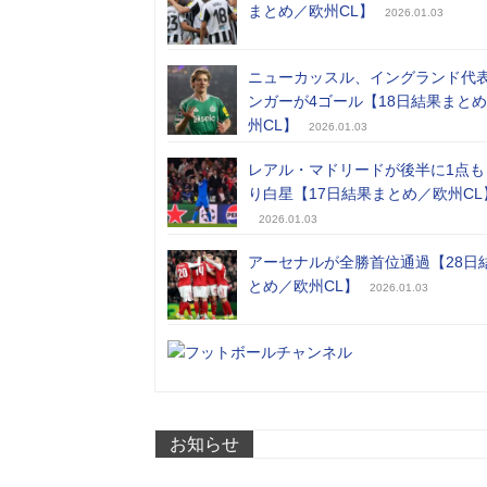
まとめ／欧州CL】
2026.01.03
ニューカッスル、イングランド代
ンガーが4ゴール【18日結果まと
州CL】
2026.01.03
レアル・マドリードが後半に1点も
り白星【17日結果まとめ／欧州CL
2026.01.03
アーセナルが全勝首位通過【28日
とめ／欧州CL】
2026.01.03
お知らせ