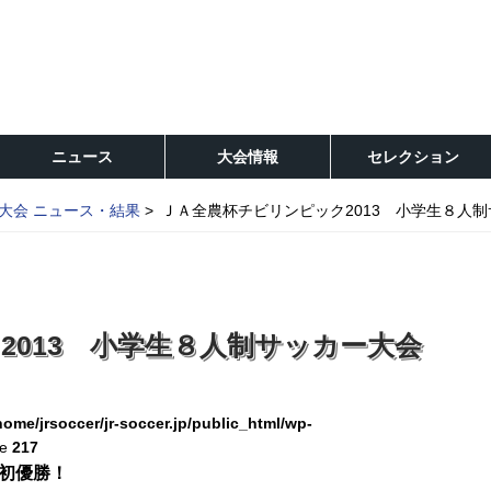
ニュース
大会情報
セレクション
大会 ニュース・結果
ＪＡ全農杯チビリンピック2013 小学生８人
2013 小学生８人制サッカー大会
home/jrsoccer/jr-soccer.jp/public_html/wp-
ne
217
初優勝！