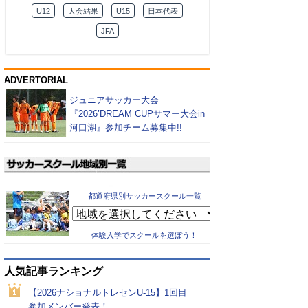
U12
大会結果
U15
日本代表
JFA
ADVERTORIAL
ジュニアサッカー大会
『2026’DREAM CUPサマー大会in
河口湖』参加チーム募集中!!
都道府県別サッカースクール一覧
体験入学でスクールを選ぼう！
人気記事ランキング
【2026ナショナルトレセンU-15】1回目
参加メンバー発表！