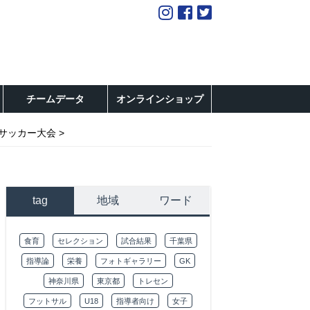
チームデータ
オンラインショップ
制サッカー大会
tag
地域
ワード
食育
セレクション
試合結果
千葉県
指導論
栄養
フォトギャラリー
GK
神奈川県
東京都
トレセン
フットサル
U18
指導者向け
女子