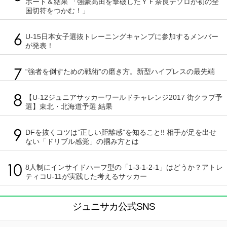
ポート＆結果 「強豪高田を撃破したＹＦ奈良テソロが初の全
国切符をつかむ！」
U-15日本女子選抜トレーニングキャンプに参加するメンバー
が発表！
“強者を倒すための戦術”の磨き方。新型ハイプレスの最先端
【U-12ジュニアサッカーワールドチャレンジ2017 街クラブ予
選】東北・北海道予選 結果
DFを抜くコツは”正しい距離感”を知ること!! 相手が足を出せ
ない「ドリブル感覚」の掴み方とは
8人制にインサイドハーフ型の「1-3-1-2-1」はどうか？アトレ
ティコU-11が実践した考えるサッカー
ジュニサカ公式SNS