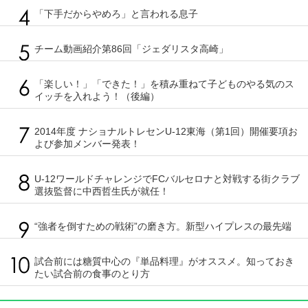
「下手だからやめろ」と言われる息子
チーム動画紹介第86回「ジェダリスタ高崎」
「楽しい！」「できた！」を積み重ねて子どものやる気のス
イッチを入れよう！（後編）
2014年度 ナショナルトレセンU-12東海（第1回）開催要項お
よび参加メンバー発表！
U-12ワールドチャレンジでFCバルセロナと対戦する街クラブ
選抜監督に中西哲生氏が就任！
“強者を倒すための戦術”の磨き方。新型ハイプレスの最先端
試合前には糖質中心の『単品料理』がオススメ。知っておき
たい試合前の食事のとり方