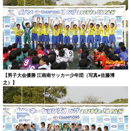
【男子大会優勝 江南南サッカー少年団（写真●佐藤博
之）】