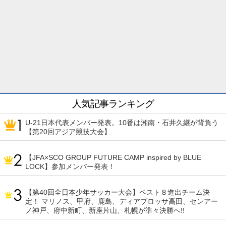
人気記事ランキング
U-21日本代表メンバー発表。10番は湘南・石井久継が背負う
【第20回アジア競技大会】
【JFA×SCO GROUP FUTURE CAMP inspired by BLUE
LOCK】参加メンバー発表！
【第40回全日本少年サッカー大会】ベスト８進出チーム決
定！ マリノス、甲府、鹿島、ディアブロッサ高田、センアー
ノ神戸、府中新町、新座片山、札幌が準々決勝へ!!