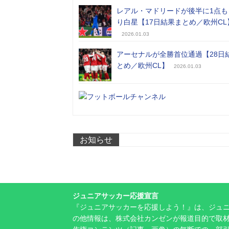
レアル・マドリードが後半に1点も
り白星【17日結果まとめ／欧州CL
2026.01.03
アーセナルが全勝首位通過【28日
とめ／欧州CL】
2026.01.03
お知らせ
ジュニアサッカー応援宣言
『ジュニアサッカーを応援しよう！』は、ジュ
の他情報は、株式会社カンゼンが報道目的で取材