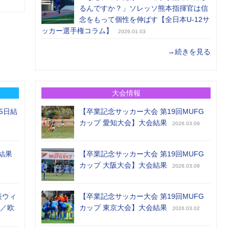
るんですか？」ソレッソ熊本指揮官は信
念をもって個性を伸ばす【全日本U-12サ
ッカー選手権コラム】
2026.01.03
→続きを見る
大会情報
5日結
【卒業記念サッカー大会 第19回MUFG
カップ 愛知大会】大会結果
2026.03.09
結果
【卒業記念サッカー大会 第19回MUFG
カップ 大阪大会】大会結果
2026.03.09
表ウィ
【卒業記念サッカー大会 第19回MUFG
め／欧
カップ 東京大会】大会結果
2026.03.02