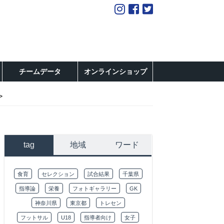
チームデータ
オンラインショップ
tag
地域
ワード
食育
セレクション
試合結果
千葉県
指導論
栄養
フォトギャラリー
GK
神奈川県
東京都
トレセン
フットサル
U18
指導者向け
女子