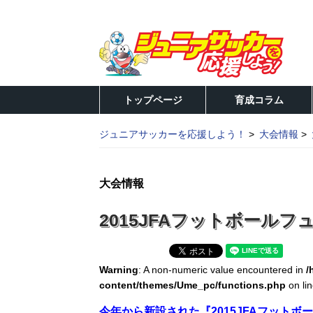
トップページ
育成コラム
ジュニアサッカーを応援しよう！
大会情報
大会情報
2015JFAフットボール
Warning
: A non-numeric value encountered in
/
content/themes/Ume_pc/functions.php
on li
今年から新設された『2015JFAフットボ