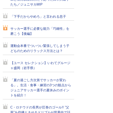
たち／ジュニサカMIP
「下手だからやめろ」と言われる息子
サッカー選手に必要な能力「巧緻性」を
磨こう【後編】
運動会本番でついつい緊張してしまう子
どものためのリラックス方法とは？
【ユース セレクション】いわてグルージ
ャ盛岡（岩手県）
「夏の過ごし方次第でサッカーが変わ
る」。生活・食事・練習の3つの観点から
ジュニアサッカー選手の夏休みのポイン
トを紹介！
C・ロナウドの長男が圧巻のゴール!! ”父
親”を彷彿とさせるドリブルが世界中で話