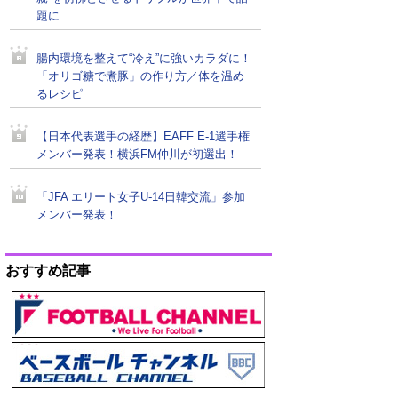
題に
腸内環境を整えて“冷え”に強いカラダに！
「オリゴ糖で煮豚」の作り方／体を温め
るレシピ
【日本代表選手の経歴】EAFF E-1選手権
メンバー発表！横浜FM仲川が初選出！
「JFA エリート女子U-14日韓交流」参加
メンバー発表！
おすすめ記事