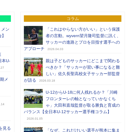
コラム
）メン
「これはやらない方がいい」という保護
会】
者の言動。wyvern望月隆司監督に訊く、
サッカーの進路とプロを目指す選手への
アプローチ
2026.04.03
覧
日本U-
親は子どものサッカーにどこまで関わる
べきか？「サッカーが習い事になると難
.27
しい」佐久長聖高校女子サッカー部監督
前期メ
が語る
2026.03.18
U-12からU-18に何人残れるか？「川崎
フロンターレの軸となっていかなくち
.14
ゃ」大田和直哉監督が取る勝負と育成の
バランス【全日本U-12サッカー選手権コラム】
2026.01.05
を見る
「なぜ、これだけいい選手が熊本に集ま