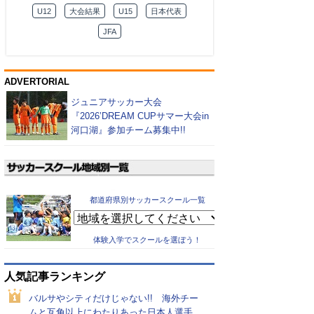
U12
大会結果
U15
日本代表
JFA
ADVERTORIAL
ジュニアサッカー大会
『2026’DREAM CUPサマー大会in
河口湖』参加チーム募集中!!
都道府県別サッカースクール一覧
体験入学でスクールを選ぼう！
人気記事ランキング
バルサやシティだけじゃない!! 海外チー
ムと互角以上にわたりあった日本人選手