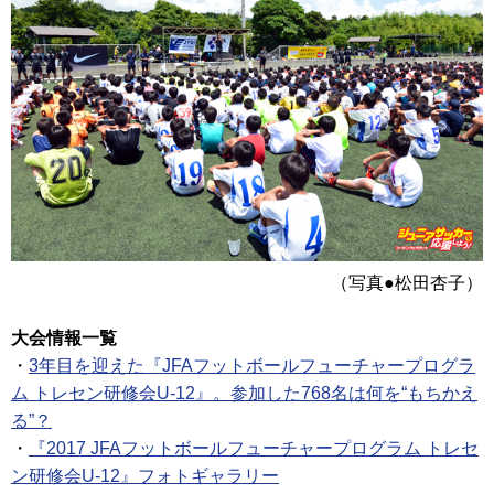
（写真●松田杏子）
大会情報一覧
・
3年目を迎えた『JFAフットボールフューチャープログラ
ム トレセン研修会U-12』。参加した768名は何を“もちかえ
る”？
・
『2017 JFAフットボールフューチャープログラム トレセ
ン研修会U-12』フォトギャラリー