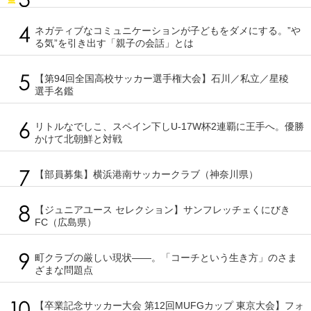
ネガティブなコミュニケーションが子どもをダメにする。”や
る気”を引き出す「親子の会話」とは
【第94回全国高校サッカー選手権大会】石川／私立／星稜
選手名鑑
リトルなでしこ、スペイン下しU-17W杯2連覇に王手へ。優勝
かけて北朝鮮と対戦
【部員募集】横浜港南サッカークラブ（神奈川県）
【ジュニアユース セレクション】サンフレッチェくにびき
FC（広島県）
町クラブの厳しい現状――。「コーチという生き方」のさま
ざまな問題点
【卒業記念サッカー大会 第12回MUFGカップ 東京大会】フォ