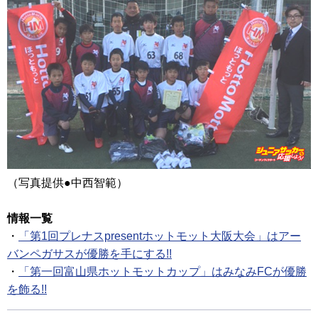
（写真提供●中西智範）
情報一覧
・
「第1回プレナスpresentホットモット大阪大会」はアー
バンペガサスが優勝を手にする!!
・
「第一回富山県ホットモットカップ」はみなみFCが優勝
を飾る!!