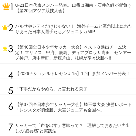
U-21日本代表メンバー発表。10番は湘南・石井久継が背負う
【第20回アジア競技大会】
バルサやシティだけじゃない!! 海外チームと互角以上にわた
りあった日本人選手たち／ジュニサカMIP
【第40回全日本少年サッカー大会】ベスト８進出チーム決
定！ マリノス、甲府、鹿島、ディアブロッサ高田、センアー
ノ神戸、府中新町、新座片山、札幌が準々決勝へ!!
【2026ナショナルトレセンU-15】1回目参加メンバー発表！
「下手だからやめろ」と言われる息子
【第37回全日本少年サッカー大会】埼玉県大会 決勝レポート
「レジスタが初優勝、大宮ジュニアも全国へ」
サッカーで「声を出す」意味って？ 理解しておきたい声出
しの“必要感”と実践法