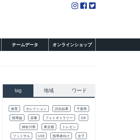
チームデータ
オンラインショップ
tag
地域
ワード
食育
セレクション
試合結果
千葉県
指導論
栄養
フォトギャラリー
GK
神奈川県
東京都
トレセン
フットサル
U18
指導者向け
女子