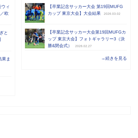
表ウィ
【卒業記念サッカー大会 第19回MUFG
め／欧
カップ 東京大会】大会結果
2026.03.02
【卒業記念サッカー大会第19回MUFGカ
ぎと
ップ 東京大会】フォトギャラリー3（決
】
勝&閉会式）
2026.02.27
→続きを見る
結果ま