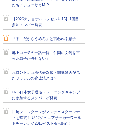
たち／ジュニサカMIP
【2026ナショナルトレセンU-15】1回目
参加メンバー発表！
「下手だからやめろ」と言われる息子
池上コーチの一語一得「仲間に文句を言
った息子が許せない」
元ロンドン五輪代表監督・関塚隆氏が見
たブラジルの育成法とは？
U-15日本女子選抜トレーニングキャンプ
に参加するメンバーが発表！
川崎フロンターレがマンチェスターシテ
ィを撃破！ U-12ジュニアサッカーワール
ドチャレンジ2016ベスト4が決定！