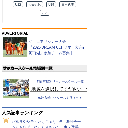
U12
大会結果
U15
日本代表
JFA
ADVERTORIAL
ジュニアサッカー大会
『2026’DREAM CUPサマー大会in
河口湖』参加チーム募集中!!
都道府県別サッカースクール一覧
体験入学でスクールを選ぼう！
人気記事ランキング
バルサやシティだけじゃない!! 海外チー
ムと互角以上にわたりあった日本人選手