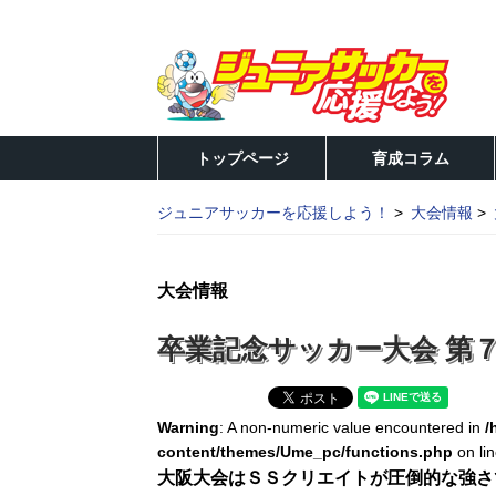
トップページ
育成コラム
ジュニアサッカーを応援しよう！
大会情報
大会情報
卒業記念サッカー大会 第７
Warning
: A non-numeric value encountered in
/
content/themes/Ume_pc/functions.php
on li
大阪大会はＳＳクリエイトが圧倒的な強さで