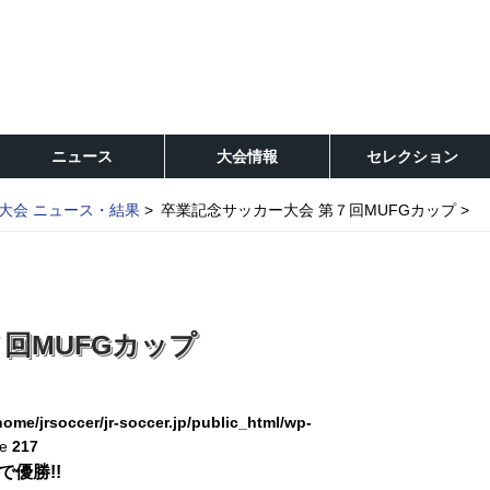
ニュース
大会情報
セレクション
大会 ニュース・結果
卒業記念サッカー大会 第７回MUFGカップ
回MUFGカップ
home/jrsoccer/jr-soccer.jp/public_html/wp-
ne
217
優勝!!