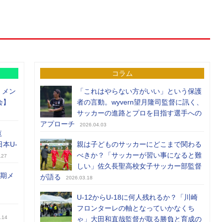
コラム
）メン
「これはやらない方がいい」という保護
会】
者の言動。wyvern望月隆司監督に訊く、
サッカーの進路とプロを目指す選手への
アプローチ
2026.04.03
覧
日本U-
親は子どものサッカーにどこまで関わる
べきか？「サッカーが習い事になると難
.27
しい」佐久長聖高校女子サッカー部監督
前期メ
が語る
2026.03.18
U-12からU-18に何人残れるか？「川崎
フロンターレの軸となっていかなくち
.14
ゃ」大田和直哉監督が取る勝負と育成の