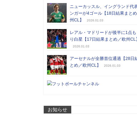
ニューカッスル、イングランド代
ンガーが4ゴール【18日結果まと
州CL】
2026.01.03
レアル・マドリードが後半に1点も
り白星【17日結果まとめ／欧州CL
2026.01.03
アーセナルが全勝首位通過【28日
とめ／欧州CL】
2026.01.03
お知らせ