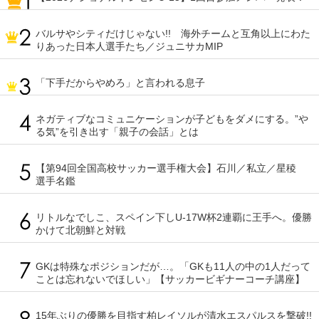
バルサやシティだけじゃない!! 海外チームと互角以上にわた
りあった日本人選手たち／ジュニサカMIP
「下手だからやめろ」と言われる息子
ネガティブなコミュニケーションが子どもをダメにする。”や
る気”を引き出す「親子の会話」とは
【第94回全国高校サッカー選手権大会】石川／私立／星稜
選手名鑑
リトルなでしこ、スペイン下しU-17W杯2連覇に王手へ。優勝
かけて北朝鮮と対戦
GKは特殊なポジションだが…。「GKも11人の中の1人だって
ことは忘れないでほしい」【サッカービギナーコーチ講座】
15年ぶりの優勝を目指す柏レイソルが清水エスパルスを撃破!!